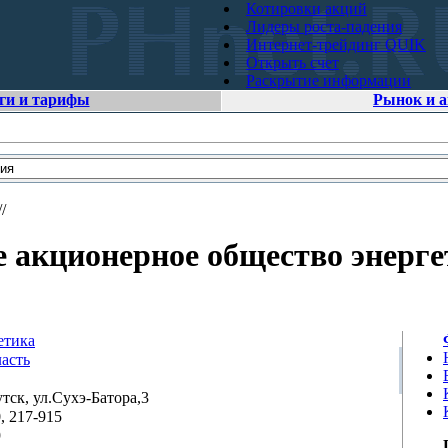
Котировки акций
Лидеры роста-падения
Интернет-трейдинг QUIK
Открыть счет
Раскрытие информации
ги и тарифы
Рынок и 
/
 акционерное общество энерг
етика
асть
утск, ул.Сухэ-Батора,3
, 217-915
9