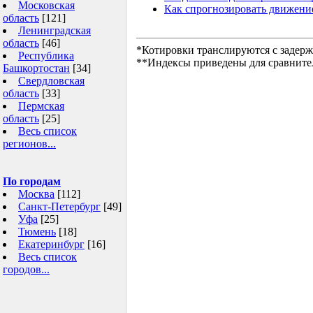
Московская
Как спрогнозировать движени
область
[121]
Ленинградская
область
[46]
*Котировки транслируются с задерж
Республика
**Индексы приведены для сравните
Башкортостан
[34]
Свердловская
область
[33]
Пермская
область
[25]
Весь список
регионов...
По городам
Москва
[112]
Санкт-Петербург
[49]
Уфа
[25]
Тюмень
[18]
Екатеринбург
[16]
Весь список
городов...