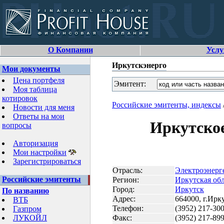
О Компании
Услу
Иркутскэнерго
Мои документы
Цена портфеля
Эмитент:
Моя таблица
котировок
Российские эмитенты, индексы
/
Новости для меня
Ответы на мои
Иркутское
вопросы
Авторизация
Мои настройки
Зарегистрироваться
Отрасль:
Электроэнерг
Российские эмитенты
Регион:
Иркутская обл
Город:
Иркутск
По названию
Адрес:
664000, г.Ирк
ВТБ
Телефон:
(3952) 217-300
Газпром
ЛУКОЙЛ
Факс:
(3952) 217-89