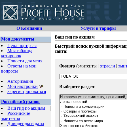
О Компании
Услуги и тарифы
Ваш гид по акциям
Мои документы
Цена портфеля
Быстрый поиск нужной информаци
Моя таблица
сайта!
котировок
Новости для меня
Ответы на мои
Фильтр
(
эмитенты
|
отрасли
|
эмит
вопросы
Авторизация
Мои настройки
Выберите раздел
:
Зарегистрироваться
Российский рынок
Ваш гид по акциям
Российские
эмитенты
Дивиденды и даты