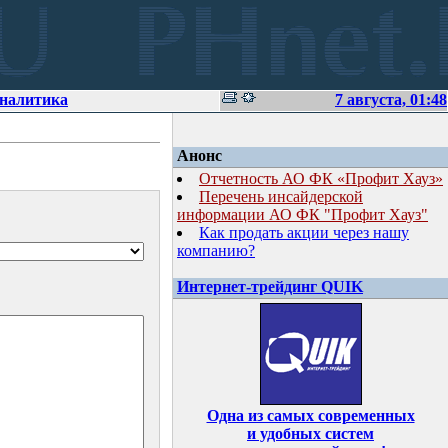
аналитика
7 августа, 01:48
Анонс
Отчетность АО ФК «Профит Хауз»
Перечень инсайдерской
информации АО ФК "Профит Хауз"
Как продать акции через нашу
компанию?
Интернет-трейдинг QUIK
Одна из самых современных
и удобных систем