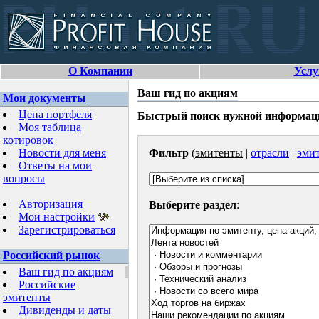
О Компании
Услу
Ваш гид по акциям
Мои документы
Цена портфеля
Быстрый поиск нужной информации
Моя таблица
котировок
Новости для меня
Фильтр
(
эмитенты
|
отрасли
|
эмит
Ответы на мои
вопросы
Авторизация
Выберите раздел
:
Мои настройки
Зарегистрироваться
Российский рынок
Ваш гид по акциям
Российские
эмитенты
Дивиденды и даты