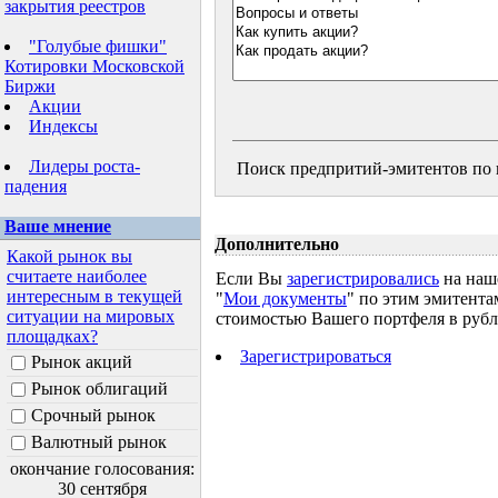
закрытия реестров
"Голубые фишки"
Котировки Московской
Биржи
Акции
Индексы
Лидеры роста-
Поиск предпритий-эмитентов по н
падения
Ваше мнение
Дополнительно
Какой рынок вы
считаете наиболее
Если Вы
зарегистрировались
на наше
интересным в текущей
"
Мои документы
" по этим эмитента
ситуации на мировых
стоимостью Вашего портфеля в рубля
площадках?
Зарегистрироваться
Рынок акций
Рынок облигаций
Срочный рынок
Валютный рынок
окончание голосования:
30 сентября