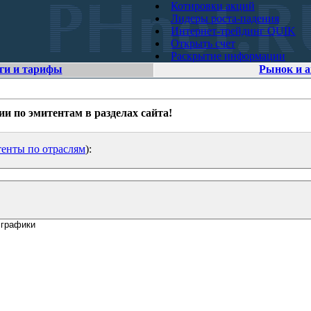
Котировки акций
Лидеры роста-падения
Интернет-трейдинг QUIK
Открыть счет
Раскрытие информации
ги и тарифы
Рынок и 
 по эмитентам в разделах сайта!
енты по отраслям
):