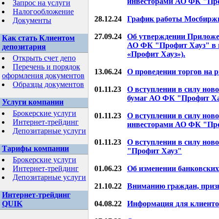
инвесторами АО ФК "Пр
Запрос на услуги
Налогообложение
28.12.24
График работы Мосбиржи
Документы
27.09.24
Об утверждении Приложен
Как стать Клиентом
АО ФК "Профит Хауз" в 
депозитария
«Профит Хауз»).
Открыть счет депо
Перечень и порядок
13.06.24
О проведении торгов на 
оформления документов
Образцы документов
01.11.23
О вступлении в силу нов
бумаг АО ФК "Профит Х
Услуги компании
Брокерские услуги
01.11.23
О вступлении в силу но
Интернет-трейдинг
инвесторами АО ФК "Пр
Депозитарные услуги
01.11.23
О вступлении в силу нов
Тарифы компании
"Профит Хауз"
Брокерские услуги
Интернет-трейдинг
01.06.23
Об изменении банковских 
Депозитарные услуги
21.10.22
Вниманию граждан, приз
Интернет-трейдинг
QUIK
04.08.22
Информация для клиенто