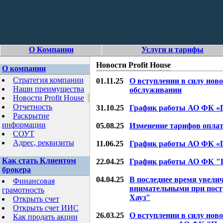
О Компании
Услуги и тарифы
Новости Profit House
О компании
Стратегия компании
01.11.25
О вступлении в силу нов
Наши преимущества
обслуживании
Новости Profit House
Отчетность
31.10.25
График работы АО ФК «Пр
Раскрытие
информации
05.08.25
Изменение тарифов оплат
СОУТ
Адрес, реквизиты
11.06.25
График работы АО ФК «Пр
Как стать Клиентом
22.04.25
График работы АО ФК "П
брокера
04.04.25
В последнее время увели
Финансовая
внимательными при пост
грамотность
Хауз"
Открыть счет
Открыть счет ИИС
26.03.25
О вступлении в силу но
Как продать акции