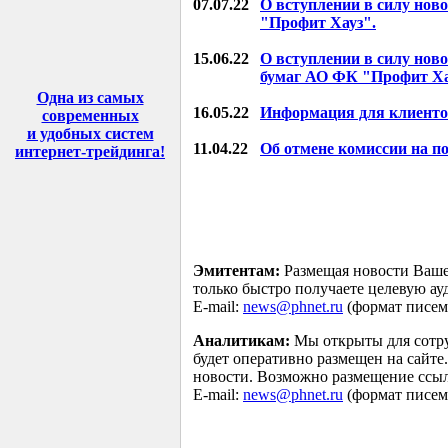
07.07.22
О вступлении в силу нов
"Профит Хауз".
15.06.22
О вступлении в силу нов
бумаг АО ФК "Профит Ха
Одна из самых
16.05.22
Информация для клиенто
современных
и удобных систем
11.04.22
Об отмене комиссии на п
интернет-трейдинга
!
Эмитентам:
Размещая новости Ваше
только быстро получаете целевую а
E-mail:
news@phnet.ru
(формат писем 
Аналитикам:
Мы открыты для сотру
будет оперативно размещен на сайте
новости. Возможно размещение ссыл
E-mail:
news@phnet.ru
(формат писем 