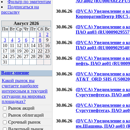
АО ао02 (RU000A0ZZFU5
Фильтр по эмитентам
Подписаться на
30.06.26
(DVCA) Уведомление о к
рассылку
КорпоративЦентр ИКС5 
Август 2026
30.06.26
(DVCA) Уведомление о к
Пн
Вт
Ср
Чт
Пт
Сб
Вс
ПАО ап03 (RU0009029557
1
2
3
4
5
6
7
8
9
30.06.26
(DVCA) Уведомление о к
10
11
12
13
14
15
16
ПАО ао03 (RU0009029540
17
18
19
20
21
22
23
24
25
26
27
28
29
30
30.06.26
(DVCA) Уведомление о к
31
нефть, ПАО ао01 (RU0009
Ваше мнение
30.06.26
(DVCA) Уведомление о к
AT&T_ORD SHS (US0020
Какой рынок вы
считаете наиболее
30.06.26
(DVCA) Уведомление о к
интересным в текущей
Сургутнефтегаз, ПАО ап0
ситуации на мировых
площадках?
30.06.26
(DVCA) Уведомление о к
Рынок акций
Сургутнефтегаз, ПАО ао0
Рынок облигаций
30.06.26
(DVCA) Уведомление о к
Срочный рынок
им.Шашина, ПАО ао03 (R
Валютный рынок