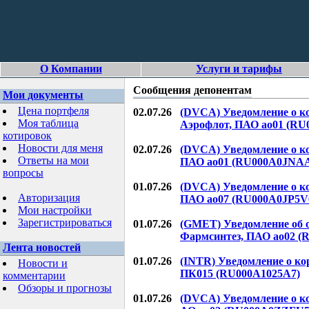
О Компании
Услуги и тарифы
Сообщения депонентам
Мои документы
Цена портфеля
02.07.26
(DVCA) Уведомление о к
Моя таблица
Аэрофлот, ПАО ао01 (RU0
котировок
Новости для меня
02.07.26
(DVCA) Уведомление о к
Ответы на мои
ПАО ао01 (RU000A0JNA
вопросы
01.07.26
(DVCA) Уведомление о к
Авторизация
ПАО ао07 (RU000A0JP5V
Мои настройки
Зарегистрироваться
01.07.26
(GMET) Уведомление об 
Фармсинтез, ПАО ао02 (
Лента новостей
01.07.26
(INTR) Уведомление о к
Новости и
ПК015 (RU000A1025A7)
комментарии
Обзоры и прогнозы
01.07.26
(DVCA) Уведомление о 