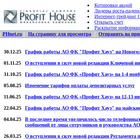
Котировки акций
Лидеры роста-паден
Интернет-трейдинг
Открыть счет
Раскрытие информа
PHnet.ru
На страницу для просмотра
Отправить на при
30.12.25
График работы АО ФК "Профит Хауз" на Новогод
01.11.25
О вступлении в силу новой редакции Ключевой и
31.10.25
График работы АО ФК «Профит Хауз» на 1-4 нояб
05.08.25
Изменение тарифов оплаты депозитарных услуг
11.06.25
График работы АО ФК «Профит Хауз» на 12-13 ию
22.04.25
График работы АО ФК "Профит Хауз" на майские
04.04.25
В последнее время увеличилось число телефонны
сообщений от лица сотрудников и руководства А
26.03.25
О вступлении в силу новой редакции Регламент