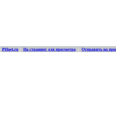
PHnet.ru
На страницу для просмотра
Отправить на при