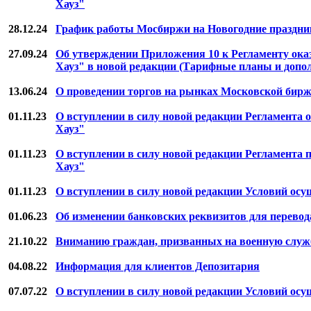
Хауз"
28.12.24
График работы Мосбиржи на Новогодние праздни
27.09.24
Об утверждении Приложения 10 к Регламенту ока
Хауз" в новой редакции (Тарифные планы и доп
13.06.24
О проведении торгов на рынках Московской бирж
01.11.23
О вступлении в силу новой редакции Регламента
Хауз"
01.11.23
О вступлении в силу новой редакции Регламент
Хауз"
01.11.23
О вступлении в силу новой редакции Условий ос
01.06.23
Об изменении банковских реквизитов для перевода
21.10.22
Вниманию граждан, призванных на военную служ
04.08.22
Информация для клиентов Депозитария
07.07.22
О вступлении в силу новой редакции Условий ос