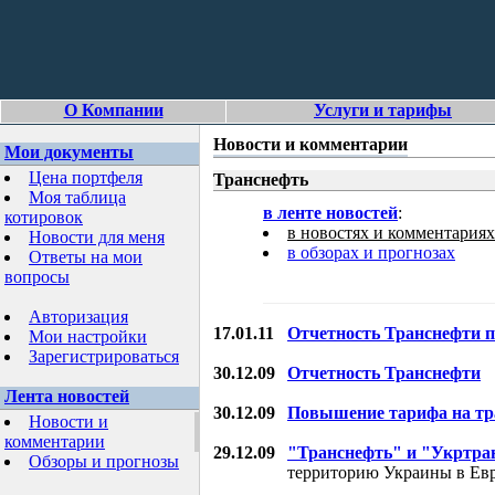
О Компании
Услуги и тарифы
Новости и комментарии
Мои документы
Цена портфеля
Транснефть
Моя таблица
в ленте новостей
:
котировок
в новостях и комментариях
Новости для меня
в обзорах и прогнозах
Ответы на мои
вопросы
Авторизация
17.01.11
Отчетность Транснефти
Мои настройки
Зарегистрироваться
30.12.09
Отчетность Транснефти
Лента новостей
30.12.09
Повышение тарифа на тр
Новости и
комментарии
29.12.09
"Транснефть" и "Укртран
Обзоры и прогнозы
территорию Украины в Ев