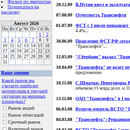
Фильтр по эмитентам
28.12.09
В.Путин ввел в эксплуа
Подписаться на
рассылку
07.08.09
Отчетность Транснефти
Август 2026
01.07.09
ФСТ с 1 июля повышает 
Пн
Вт
Ср
Чт
Пт
Сб
Вс
4.4%...
1
2
3
4
5
6
7
8
9
30.06.09
Правление ФСТ РФ сегод
10
11
12
13
14
15
16
"Транснефти"...
17
18
19
20
21
22
23
24
25
26
27
28
29
30
12.05.09
"Сбербанк" выдал "Тран
31
10.04.09
"Транснефть" не ведет п
предложение
Ваше мнение
Какой рынок вы
18.11.08
С.Шматко: Переговоры Р
считаете наиболее
объемом 15 млрд долл. и 10
интересным в текущей
ситуации на мировых
13.11.08
ОАО "Транснефть" в I по
площадках?
Рынок акций
06.03.08
Вторую очередь ВСТО "
Рынок облигаций
04.03.08
"Транснефть": Решающи
Срочный рынок
Валютный рынок
18.02.08
ВСТО "Транснефть" нар