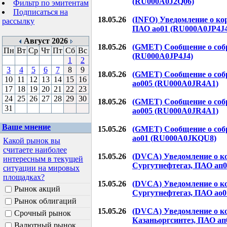
(RU000A0J2Q06)
Фильтр по эмитентам
Подписаться на
18.05.26
(INFO) Уведомление о к
рассылку
ПАО ао01 (RU000A0JP4J4
Август 2026
18.05.26
(GMET) Сообщение о со
Пн
Вт
Ср
Чт
Пт
Сб
Вс
(RU000A0JP4J4)
1
2
3
4
5
6
7
8
9
18.05.26
(GMET) Сообщение о со
10
11
12
13
14
15
16
ао005 (RU000A0JR4A1)
17
18
19
20
21
22
23
24
25
26
27
28
29
30
18.05.26
(GMET) Сообщение о со
31
ао005 (RU000A0JR4A1)
Ваше мнение
15.05.26
(GMET) Сообщение о соб
ао01 (RU000A0JKQU8)
Какой рынок вы
считаете наиболее
15.05.26
(DVCA) Уведомление о к
интересным в текущей
Сургутнефтегаз, ПАО ап0
ситуации на мировых
площадках?
15.05.26
(DVCA) Уведомление о к
Рынок акций
Сургутнефтегаз, ПАО ао0
Рынок облигаций
15.05.26
(DVCA) Уведомление о к
Срочный рынок
Казаньоргсинтез, ПАО ап
Валютный рынок