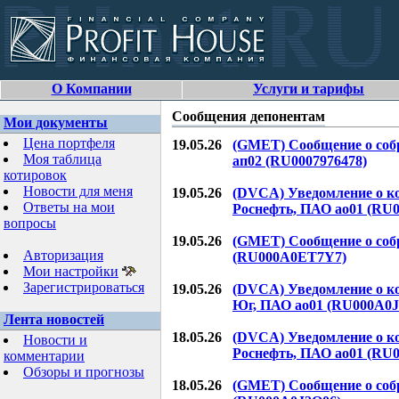
О Компании
Услуги и тарифы
Сообщения депонентам
Мои документы
Цена портфеля
19.05.26
(GMET) Сообщение о соб
Моя таблица
ап02 (RU0007976478)
котировок
Новости для меня
19.05.26
(DVCA) Уведомление о к
Ответы на мои
Роснефть, ПАО ао01 (RU
вопросы
19.05.26
(GMET) Сообщение о соб
Авторизация
(RU000A0ET7Y7)
Мои настройки
Зарегистрироваться
19.05.26
(DVCA) Уведомление о к
Юг, ПАО ао01 (RU000A0
Лента новостей
18.05.26
(DVCA) Уведомление о к
Новости и
Роснефть, ПАО ао01 (RU
комментарии
Обзоры и прогнозы
18.05.26
(GMET) Сообщение о соб