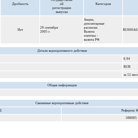
Дробность
ой
Категория
регистрации
выпуска
Акции,
депозитарные
29 сентября
расписки.
Нет
RU000A0
2005 г.
Валюта
платежа -
валюта РФ.
Детали корпоративного действия
6.94
RUB
за 12 мес
Общая информация
Cвязанные корпоративные действия
Д
Референс 
588085