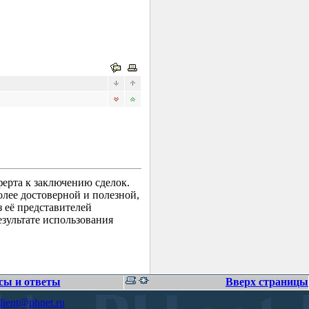
ерта к заключению сделок.
лее достоверной и полезной,
 её представителей
зультате использования
сы и ответы
Вверх страницы
lient@phnet.ru