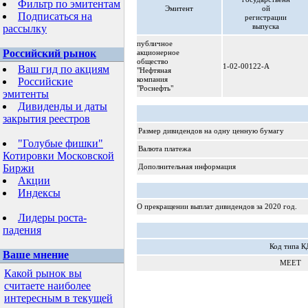
Фильтр по эмитентам
Эмитент
ой
Подписаться на
регистрации
выпуска
рассылку
публичное
Российский рынок
акционерное
общество
1-02-00122-A
Ваш гид по акциям
"Нефтяная
компания
Российские
"Роснефть"
эмитенты
Дивиденды и даты
закрытия реестров
Размер дивидендов на одну ценную бумагу
"Голубые фишки"
Валюта платежа
Котировки Московской
Биржи
Дополнительная информация
Акции
Индексы
О прекращении выплат дивидендов за 2020 год.
Лидеры роста-
падения
Код типа К
Ваше мнение
MEET
Какой рынок вы
считаете наиболее
интересным в текущей