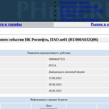
Котировки акций
Лидеры роста-падения
Интернет-трейдинг QUIK
Открыть счет
Раскрытие информации
ги и тарифы
Рынок и 
вном событии НК Роснефть, ПАО ао01 (RU000A0J2Q06)
Реквизиты корпоративного действия
588086X7321
DVCA
Дивиденды в денежной форме
15.06.2021
29.06.2021
29.06.2021
Информация о ценных бумагах
Дата
государственн