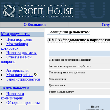
О Компании
Услу
Сообщения депонентам
Мои документы
Цена портфеля
(DVCA) Уведомление о корпорати
Моя таблица
котировок
Новости для меня
Ответы на мои
Референс корпоративного действия
вопросы
Код типа корпоративного действия
Авторизация
Тип корпоративного действия
Мои настройки
Зарегистрироваться
Дата фиксации
Дата платежа
Лента новостей
Время начала выплат
Новости и
комментарии
Обзоры и прогнозы
Номер
государственн