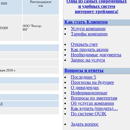
Одна из самых современных
Реестродержат
ISIN
ель
и удобных систем
интернет-трейдинга
!
Как стать Клиентом
ООО "Реестр-
J2Q06
Услуги компании
РН"
Тарифы компании
Открыть счет
Как продать акции
Необходимые документы
Запрос на услуги
Вопросы и ответы
яцев 2020 г.
Последние 5
Прогнозы на будущее
О дивидендах
Информационные
Вопросы по эмитентам
Об услугах компании
КД
Как купить (продать)…
По системе QUIK
Задать вопрос