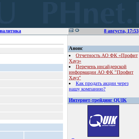
аналитика
8 августа, 17:53
Анонс
Отчетность АО ФК «Профит
Хауз»
Перечень инсайдерской
информации АО ФК "Профит
Хауз"
Как продать акции через
нашу компанию?
Интернет-трейдинг QUIK