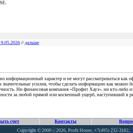
SE.
19.05.2026
//
дальше
но информационный характер и не могут рассматриваться как оф
ы значительные усилия, чтобы сделать информацию как можно бо
очность. Ни финансовая компания «Профит Хауз», ни кто-либо из
нности за любой прямой или косвенный ущерб, наступивший в ре
ыть счет
Контакты
Вопро
Copyright © 2000 – 2026, Profit House, +7(495) 232-3182,
c