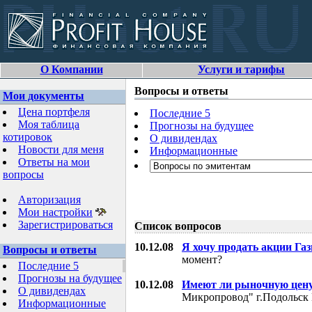
О Компании
Услуги и тарифы
Вопросы и ответы
Мои документы
Цена портфеля
Последние 5
Моя таблица
Прогнозы на будущее
котировок
О дивидендах
Новости для меня
Информационные
Ответы на мои
вопросы
Авторизация
Мои настройки
Зарегистрироваться
Список вопросов
10.12.08
Я хочу продать акции Га
Вопросы и ответы
момент?
Последние 5
Прогнозы на будущее
10.12.08
Имеют ли рыночную цену
О дивидендах
Микропровод" г.Подольск 
Информационные