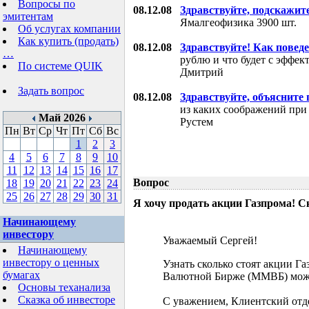
Вопросы по
08.12.08
Здравствуйте, подскажит
эмитентам
Ямалгеофизика 3900 шт.
Об услугах компании
Как купить (продать)
08.12.08
Здравствуйте! Как поведе
…
рублю и что будет с эффе
По системе QUIK
Дмитрий
Задать вопрос
08.12.08
Здравствуйте, объясните
из каких соображений при
Май 2026
Рустем
Пн
Вт
Ср
Чт
Пт
Сб
Вс
1
2
3
4
5
6
7
8
9
10
11
12
13
14
15
16
17
Вопрос
18
19
20
21
22
23
24
25
26
27
28
29
30
31
Я хочу продать акции Газпрома! С
Начинающему
инвестору
Уважаемый Сергей!
Начинающему
инвестору о ценных
Узнать сколько стоят акции Г
бумагах
Валютной Бирже (ММВБ) мож
Основы теханализа
Сказка об инвесторе
С уважением, Клиентский отд