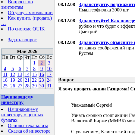
Вопросы по
08.12.08
Здравствуйте, подскажит
эмитентам
Ямалгеофизика 3900 шт.
Об услугах компании
Как купить (продать)
08.12.08
Здравствуйте! Как поведе
…
рублю и что будет с эффе
По системе QUIK
Дмитрий
Задать вопрос
08.12.08
Здравствуйте, объясните
из каких соображений при
Май 2026
Рустем
Пн
Вт
Ср
Чт
Пт
Сб
Вс
1
2
3
4
5
6
7
8
9
10
11
12
13
14
15
16
17
Вопрос
18
19
20
21
22
23
24
25
26
27
28
29
30
31
Я хочу продать акции Газпрома! С
Начинающему
инвестору
Уважаемый Сергей!
Начинающему
инвестору о ценных
Узнать сколько стоят акции Г
бумагах
Валютной Бирже (ММВБ) мож
Основы теханализа
Сказка об инвесторе
С уважением, Клиентский отд