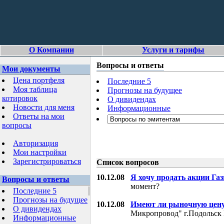
О Компании
Услуги и тарифы
Вопросы и ответы
Мои документы
Цена портфеля
Последние 5
Моя таблица
Прогнозы на будущее
котировок
О дивидендах
Новости для меня
Информационные
Ответы на мои
вопросы
Авторизация
Мои настройки
Зарегистрироваться
Список вопросов
10.12.08
Я хочу продать акции Га
Вопросы и ответы
момент?
Последние 5
Прогнозы на будущее
10.12.08
Имеют ли рыночную цену
О дивидендах
Микропровод" г.Подольск 
Информационные