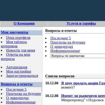
О Компании
Услуги и тарифы
Вопросы и ответы
Мои документы
Цена портфеля
Последние 5
Моя таблица
Прогнозы на будущее
котировок
О дивидендах
Новости для меня
Информационные
Ответы на мои
вопросы
Авторизация
Мои настройки
Зарегистрироваться
Список вопросов
10.12.08
Я хочу продать акции Га
Вопросы и ответы
момент?
Последние 5
Прогнозы на будущее
10.12.08
Имеют ли рыночную цену
О дивидендах
Микропровод" г.Подольск 
Информационные