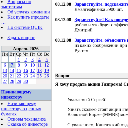
Вопросы по
08.12.08
Здравствуйте, подскажит
эмитентам
Ямалгеофизика 3900 шт.
Об услугах компании
Как купить (продать)
08.12.08
Здравствуйте! Как поведе
…
рублю и что будет с эффе
По системе QUIK
Дмитрий
Задать вопрос
08.12.08
Здравствуйте, объясните
из каких соображений при
Апрель 2026
Рустем
Пн
Вт
Ср
Чт
Пт
Сб
Вс
1
2
3
4
5
6
7
8
9
10
11
12
13
14
15
16
17
18
19
Вопрос
20
21
22
23
24
25
26
27
28
29
30
Я хочу продать акции Газпрома! С
Начинающему
инвестору
Уважаемый Сергей!
Начинающему
инвестору о ценных
Узнать сколько стоят акции Г
бумагах
Валютной Бирже (ММВБ) мож
Основы теханализа
Сказка об инвесторе
С уважением, Клиентский отд