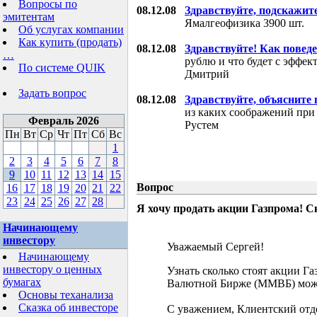
Вопросы по
08.12.08
Здравствуйте, подскажит
эмитентам
Ямалгеофизика 3900 шт.
Об услугах компании
Как купить (продать)
08.12.08
Здравствуйте! Как поведе
…
рублю и что будет с эффе
По системе QUIK
Дмитрий
Задать вопрос
08.12.08
Здравствуйте, объясните
из каких соображений при
Февраль 2026
Рустем
Пн
Вт
Ср
Чт
Пт
Сб
Вс
1
2
3
4
5
6
7
8
9
10
11
12
13
14
15
Вопрос
16
17
18
19
20
21
22
23
24
25
26
27
28
Я хочу продать акции Газпрома! С
Начинающему
инвестору
Уважаемый Сергей!
Начинающему
инвестору о ценных
Узнать сколько стоят акции Г
бумагах
Валютной Бирже (ММВБ) мож
Основы теханализа
Сказка об инвесторе
С уважением, Клиентский отд