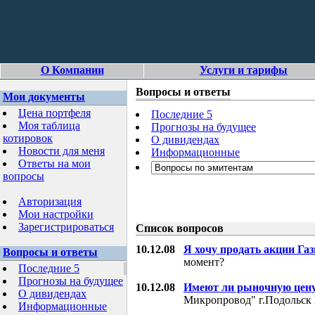
О Компании
Услуги и тарифы
Вопросы и ответы
Мои документы
Цена портфеля
Последние 5
Моя таблица
Прогнозы на будущее
котировок
О дивидендах
Новости для меня
Информационные
Ответы на мои
вопросы
Авторизация
Мои настройки
Зарегистрироваться
Список вопросов
10.12.08
Я хочу продать акции Га
Вопросы и ответы
момент?
Последние 5
Прогнозы на будущее
10.12.08
Имеют ли рыночную цену
О дивидендах
Микропровод" г.Подольск 
Информационные