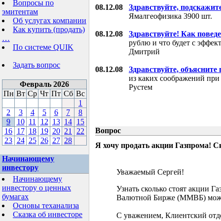
Вопросы по
08.12.08
Здравствуйте, подскажит
эмитентам
Ямалгеофизика 3900 шт.
Об услугах компании
Как купить (продать)
08.12.08
Здравствуйте! Как поведе
…
рублю и что будет с эффе
По системе QUIK
Дмитрий
Задать вопрос
08.12.08
Здравствуйте, объясните
из каких соображений при
Февраль 2026
Рустем
Пн
Вт
Ср
Чт
Пт
Сб
Вс
1
2
3
4
5
6
7
8
9
10
11
12
13
14
15
Вопрос
16
17
18
19
20
21
22
23
24
25
26
27
28
Я хочу продать акции Газпрома! С
Начинающему
инвестору
Уважаемый Сергей!
Начинающему
инвестору о ценных
Узнать сколько стоят акции Г
бумагах
Валютной Бирже (ММВБ) мож
Основы теханализа
Сказка об инвесторе
С уважением, Клиентский отд