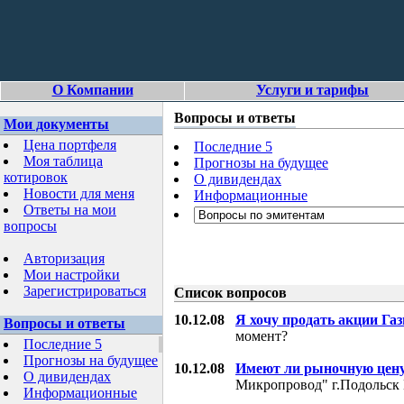
О Компании
Услуги и тарифы
Вопросы и ответы
Мои документы
Цена портфеля
Последние 5
Моя таблица
Прогнозы на будущее
котировок
О дивидендах
Новости для меня
Информационные
Ответы на мои
вопросы
Авторизация
Мои настройки
Зарегистрироваться
Список вопросов
10.12.08
Я хочу продать акции Га
Вопросы и ответы
момент?
Последние 5
Прогнозы на будущее
10.12.08
Имеют ли рыночную цену
О дивидендах
Микропровод" г.Подольск 
Информационные