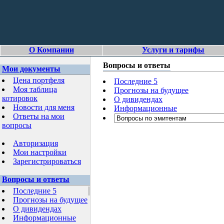
О Компании
Услуги и тарифы
Вопросы и ответы
Мои документы
Цена портфеля
Последние 5
Моя таблица
Прогнозы на будущее
котировок
О дивидендах
Новости для меня
Информационные
Ответы на мои
вопросы
Авторизация
Мои настройки
Зарегистрироваться
Вопросы и ответы
Последние 5
Прогнозы на будущее
О дивидендах
Информационные