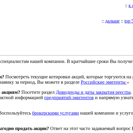
::
к
::
дальше
::
top 
специалистам нашей компании. В кратчайшие сроки Вы получит
и?
Посмотреть текущие котировки акций, которые торгуются на
намику за период, Вы можете в разделе
Российские эмитенты
о акциям?
Посетите раздел
Дивиденды и даты закрытия реестра
.
тактной информацией
предприятий-эмитентов
и напрямую узнать
оспользуйтесь
брокерскими услугами
нашей компании и услуг
годно продать акции?
Ответ на этот часто задаваемый вопрос