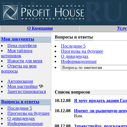
О Компании
Услу
Вопросы и ответы
Мои документы
Цена портфеля
Последние 5
Моя таблица
Прогнозы на будущее
котировок
О дивидендах
Новости для меня
Информационные
Ответы на мои
вопросы
Авторизация
Мои настройки
Зарегистрироваться
Список вопросов
10.12.08
Я хочу продать акции Га
Вопросы и ответы
Последние 5
10.12.08
Имеют ли рыночную цену
Прогнозы на будущее
Вам.
О дивидендах
Информационные
08.12.08
Здравствуйте, подскажит