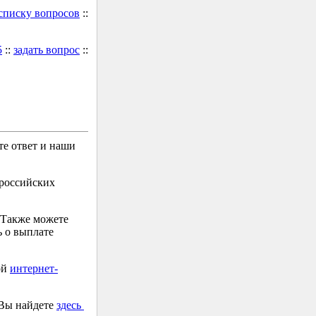
 списку вопросов
::
5
::
задать вопрос
::
е ответ и наши
 российских
 Также можете
 о выплате
ой
интернет-
 Вы найдете
здесь