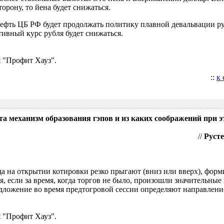
орону, то йена будет снижаться.
нефть ЦБ РФ будет продолжать политику плавной девальвации р
ивный курс рубля будет снижаться.
 "Профит Хауз".
::
к
та механизм образования гэпов и из каких соображений при э
//
Русте
гда на открытии котировки резко прыгают (вниз или вверх), форм
я, если за время, когда торгов не было, произошли значительные
ложение во время предтогровой сессии определяют направление
 "Профит Хауз".