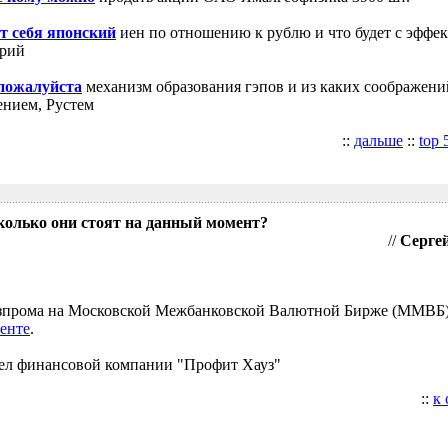
т себя японский
иен по отношению к рублю и что будет с эффе
трий
 пожалуйста
механизм образования гэпов и из каких соображени
ением, Рустем
::
дальше
::
top 
колько они стоят на данный момент?
//
Сергей
Газпрома на Московской Межбанковской Валютной Бирже (ММВБ
енте
.
ел финансовой компании "Профит Хауз"
::
к