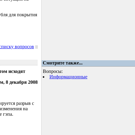
убля для покрытия
 списку вопросов
::
Смотрите также...
том исходят
Вопросы:
Информационные
м, 8 декабря 2008
ируется разрыв с
 изменения на
 гэпа.