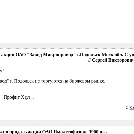
акции ОАО "Завод Микропровод" г.Подольск Моск.обл. С у
//
Сергей Викторович,
ч!
д" г. Подольск не торгуются на биржевом рынке.
 "Профит Хауз".
::
к
ожно продать акции ОАО Ямалгеофизика 3900 шт.