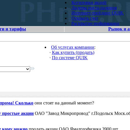
Котировки акций
Лидеры роста-падения
Интернет-трейдинг QUIK
Открыть счет
Раскрытие информации
ги и тарифы
Рынок и 
Об услугах компании
:
·
Как купить (продать)
·
По системе QUIK
зпрома! Сколько
они стоят на данный момент?
 простые акции
ОАО "Завод Микропровод" г.Подольск Моск.об
е кому можно
продать акции ОАО Ямалгеофизика 3900 шт.