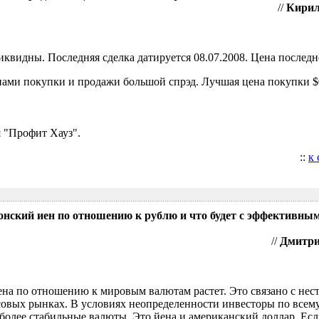
//
Кирил
видны. Последняя сделка датируется 08.07.2008. Цена последне
ами покупки и продажи большой спрэд. Лучшая цена покупки $0
 "Профит Хауз".
::
к
понский иен по отношению к рублю и что будет с эффективны
//
Дмитрий
ена по отношению к мировым валютам растет. Это связано с нес
овых рынках. В условиях неопределенности инвесторы по всем
более стабильные валюты. Это йена и американский доллар. Есл