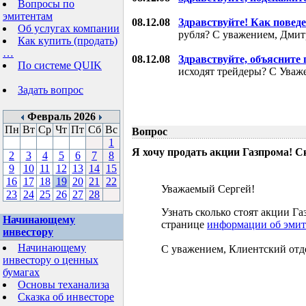
Вопросы по
эмитентам
08.12.08
Здравствуйте! Как поведе
Об услугах компании
рубля? С уважением, Дми
Как купить (продать)
…
08.12.08
Здравствуйте, объясните
По системе QUIK
исходят трейдеры? С Уваж
Задать вопрос
Февраль 2026
Пн
Вт
Ср
Чт
Пт
Сб
Вс
Вопрос
1
Я хочу продать акции Газпрома! С
2
3
4
5
6
7
8
9
10
11
12
13
14
15
16
17
18
19
20
21
22
Уважаемый Сергей!
23
24
25
26
27
28
Узнать сколько стоят акции 
Начинающему
странице
информации об эмит
инвестору
Начинающему
С уважением, Клиентский отд
инвестору о ценных
бумагах
Основы теханализа
Сказка об инвесторе