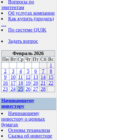
Вопросы по
эмитентам
Об услугах компании
Как купить (продать)
…
По системе QUIK
Задать вопрос
Февраль 2026
Пн
Вт
Ср
Чт
Пт
Сб
Вс
1
2
3
4
5
6
7
8
9
10
11
12
13
14
15
16
17
18
19
20
21
22
23
24
25
26
27
28
Начинающему
инвестору
Начинающему
инвестору о ценных
бумагах
Основы теханализа
Сказка об инвесторе