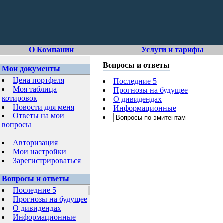
О Компании
Услуги и тарифы
Вопросы и ответы
Мои документы
Цена портфеля
Последние 5
Моя таблица
Прогнозы на будущее
котировок
О дивидендах
Новости для меня
Информационные
Ответы на мои
вопросы
Авторизация
Мои настройки
Зарегистрироваться
Вопросы и ответы
Последние 5
Прогнозы на будущее
О дивидендах
Информационные