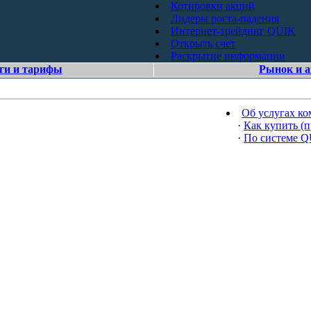
Котировки акций
Лидеры роста-падения
Интернет-трейдинг QUIK
Открыть счет
Раскрытие информации
ги и тарифы
Рынок и 
Об услугах к
·
Как купить (п
·
По системе 