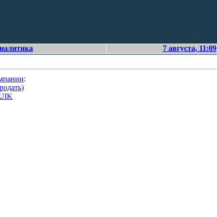
аналитика
7 августа, 11:09
омпании
:
родать)
QUIK