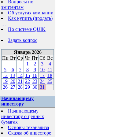
Вопросы по
эмитентам
Об услугах компании
Как купить (продать)
…
По системе QUIK
Задать вопрос
Январь 2026
Пн
Вт
Ср
Чт
Пт
Сб
Вс
1
2
3
4
5
6
7
8
9
10
11
12
13
14
15
16
17
18
19
20
21
22
23
24
25
26
27
28
29
30
31
Начинающему
инвестору
Начинающему
инвестору о ценных
бумагах
Основы теханализа
Сказка об инвесторе