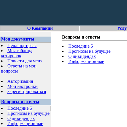
О Компании
Услу
Вопросы и ответы
Мои документы
Цена портфеля
Последние 5
Моя таблица
Прогнозы на будущее
котировок
О дивидендах
Новости для меня
Информационные
Ответы на мои
вопросы
Авторизация
Мои настройки
Зарегистрироваться
Вопросы и ответы
Последние 5
Прогнозы на будущее
О дивидендах
Информационные