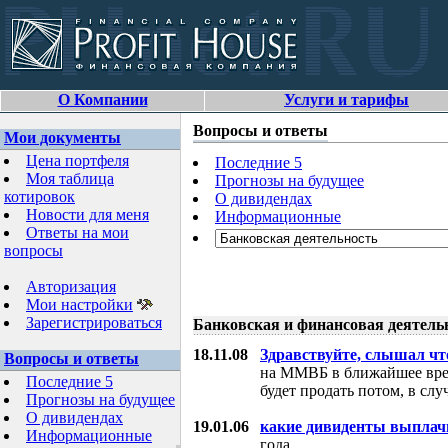
О Компании
Услуги и тарифы
Вопросы и ответы
Мои документы
Цена портфеля
Последние 5
Моя таблица
Прогнозы на будущее
котировок
О дивидендах
Новости для меня
Информационные
Ответы на мои
вопросы
Авторизация
Мои настройки
Зарегистрироваться
Банковская и финансовая деятель
18.11.08
Здравствуйте, слышал чт
Вопросы и ответы
на ММВБ в ближайшее время
Последние 5
будет продать потом, в слу
Прогнозы на будущее
О дивидендах
19.01.06
какие дивиденты выпла
Информационные
года