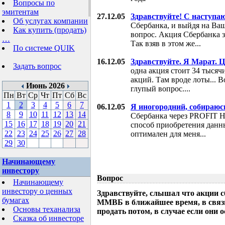
Вопросы по
эмитентам
27.12.05
Здравствуйте! С наступ
Об услугах компании
Сбербанка, и выйдя на Ваш
Как купить (продать)
вопрос. Акция Сбербанка за
…
Так взяв в этом же...
По системе QUIK
16.12.05
Здравствуйте. Я Марат. 
Задать вопрос
одна акция стоит 34 тыся
акций. Там вроде лоты... 
Июнь 2026
глупый вопрос....
Пн
Вт
Ср
Чт
Пт
Сб
Вс
1
2
3
4
5
6
7
06.12.05
Я иногородний, собираюс
8
9
10
11
12
13
14
Сбербанка через PROFIT H
15
16
17
18
19
20
21
способ приобретения данн
22
23
24
25
26
27
28
оптимален для меня...
29
30
Начинающему
инвестору
Вопрос
Начинающему
инвестору о ценных
Здравствуйте, слышал что акции с
бумагах
ММВБ в ближайшее время, в связи 
Основы теханализа
продать потом, в случае если они 
Сказка об инвесторе