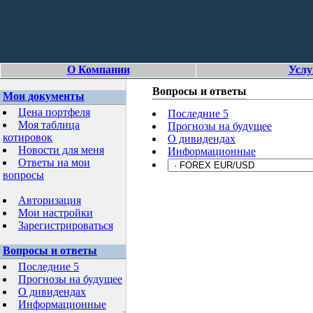
О Компании
Услу
Вопросы и ответы
Мои документы
Цена портфеля
Последние 5
Моя таблица
Прогнозы на будущее
котировок
О дивидендах
Новости для меня
Информационные
Ответы на мои
вопросы
Авторизация
Мои настройки
Зарегистрироваться
Вопросы и ответы
Последние 5
Прогнозы на будущее
О дивидендах
Информационные