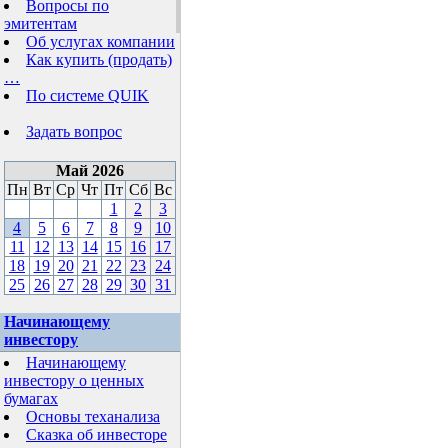
Вопросы по
эмитентам
Об услугах компании
Как купить (продать)
…
По системе QUIK
Задать вопрос
Май 2026
Пн
Вт
Ср
Чт
Пт
Сб
Вс
1
2
3
4
5
6
7
8
9
10
11
12
13
14
15
16
17
18
19
20
21
22
23
24
25
26
27
28
29
30
31
Начинающему
инвестору
Начинающему
инвестору о ценных
бумагах
Основы теханализа
Сказка об инвесторе