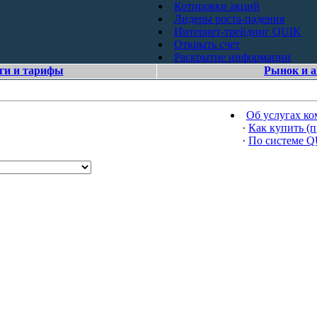
Котировки акций
Лидеры роста-падения
Интернет-трейдинг QUIK
Открыть счет
Раскрытие информации
ги и тарифы
Рынок и 
Об услугах к
·
Как купить (п
·
По системе 