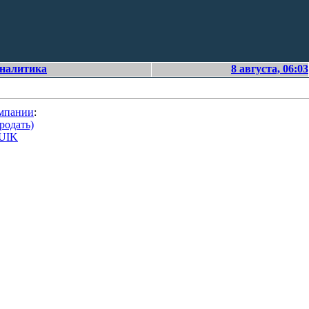
аналитика
8 августа, 06:03
омпании
:
родать)
QUIK