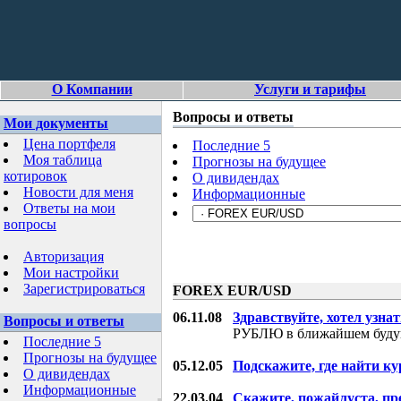
О Компании
Услуги и тарифы
Вопросы и ответы
Мои документы
Цена портфеля
Последние 5
Моя таблица
Прогнозы на будущее
котировок
О дивидендах
Новости для меня
Информационные
Ответы на мои
вопросы
Авторизация
Мои настройки
Зарегистрироваться
FOREX EUR/USD
06.11.08
Здравствуйте, хотел узнат
Вопросы и ответы
РУБЛЮ в ближайшем буду
Последние 5
Прогнозы на будущее
05.12.05
Подскажите, где найти ку
О дивидендах
Информационные
22.03.04
Скажите, пожайлуста, пр