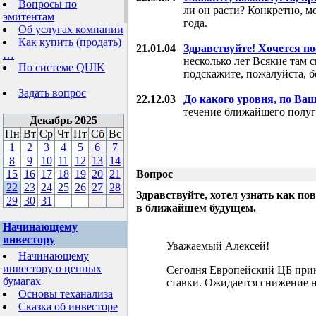
Вопросы по
ли он расти? Конкретно, м
эмитентам
года.
Об услугах компании
Как купить (продать)
21.01.04
Здравствуйте! Хочется п
…
несколько лет Всякие там 
По системе QUIK
подскажите, пожалуйста, б
Задать вопрос
22.12.03
До какого уровня, по Ва
течение ближайшего полуг
Декабрь 2025
Пн
Вт
Ср
Чт
Пт
Сб
Вс
1
2
3
4
5
6
7
8
9
10
11
12
13
14
15
16
17
18
19
20
21
Вопрос
22
23
24
25
26
27
28
Здравствуйте, хотел узнать как 
29
30
31
в ближайшем будущем.
Начинающему
инвестору
Уважаемый Алексей!
Начинающему
инвестору о ценных
Сегодня Европейский ЦБ при
бумагах
ставки. Ожидается снижение н
Основы теханализа
Сказка об инвесторе