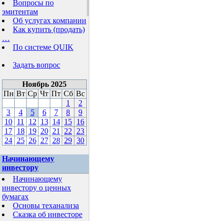
Вопросы по
эмитентам
Об услугах компании
Как купить (продать)
…
По системе QUIK
Задать вопрос
Ноябрь 2025
Пн
Вт
Ср
Чт
Пт
Сб
Вс
1
2
3
4
5
6
7
8
9
10
11
12
13
14
15
16
17
18
19
20
21
22
23
24
25
26
27
28
29
30
Начинающему
инвестору
Начинающему
инвестору о ценных
бумагах
Основы теханализа
Сказка об инвесторе