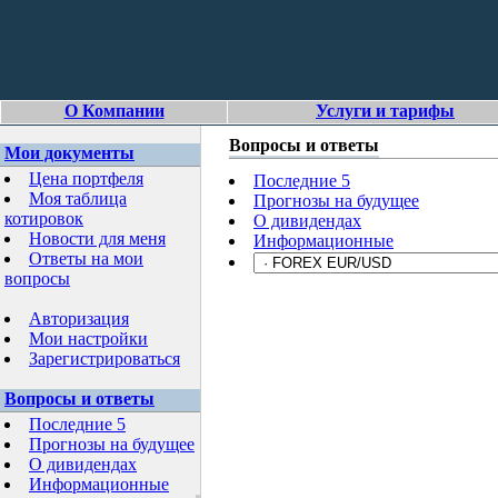
О Компании
Услуги и тарифы
Вопросы и ответы
Мои документы
Цена портфеля
Последние 5
Моя таблица
Прогнозы на будущее
котировок
О дивидендах
Новости для меня
Информационные
Ответы на мои
вопросы
Авторизация
Мои настройки
Зарегистрироваться
Вопросы и ответы
Последние 5
Прогнозы на будущее
О дивидендах
Информационные