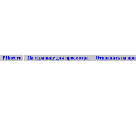
PHnet.ru
На страницу для просмотра
Отправить на при