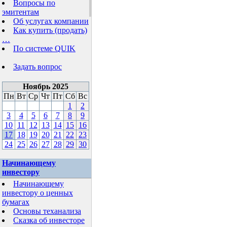
Вопросы по
эмитентам
Об услугах компании
Как купить (продать)
…
По системе QUIK
Задать вопрос
Ноябрь 2025
Пн
Вт
Ср
Чт
Пт
Сб
Вс
1
2
3
4
5
6
7
8
9
10
11
12
13
14
15
16
17
18
19
20
21
22
23
24
25
26
27
28
29
30
Начинающему
инвестору
Начинающему
инвестору о ценных
бумагах
Основы теханализа
Сказка об инвесторе