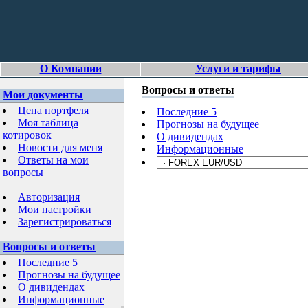
О Компании
Услуги и тарифы
Вопросы и ответы
Мои документы
Цена портфеля
Последние 5
Моя таблица
Прогнозы на будущее
котировок
О дивидендах
Новости для меня
Информационные
Ответы на мои
вопросы
Авторизация
Мои настройки
Зарегистрироваться
Вопросы и ответы
Последние 5
Прогнозы на будущее
О дивидендах
Информационные