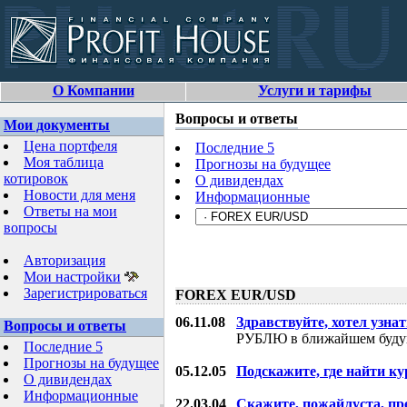
О Компании
Услуги и тарифы
Вопросы и ответы
Мои документы
Цена портфеля
Последние 5
Моя таблица
Прогнозы на будущее
котировок
О дивидендах
Новости для меня
Информационные
Ответы на мои
вопросы
Авторизация
Мои настройки
Зарегистрироваться
FOREX EUR/USD
06.11.08
Здравствуйте, хотел узнат
Вопросы и ответы
РУБЛЮ в ближайшем буду
Последние 5
Прогнозы на будущее
05.12.05
Подскажите, где найти ку
О дивидендах
Информационные
22.03.04
Скажите, пожайлуста, пр