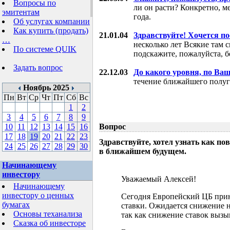
Вопросы по
ли он расти? Конкретно, м
эмитентам
года.
Об услугах компании
Как купить (продать)
21.01.04
Здравствуйте! Хочется п
…
несколько лет Всякие там 
По системе QUIK
подскажите, пожалуйста, б
Задать вопрос
22.12.03
До какого уровня, по Ва
течение ближайшего полуг
Ноябрь 2025
Пн
Вт
Ср
Чт
Пт
Сб
Вс
1
2
3
4
5
6
7
8
9
10
11
12
13
14
15
16
Вопрос
17
18
19
20
21
22
23
Здравствуйте, хотел узнать как 
24
25
26
27
28
29
30
в ближайшем будущем.
Начинающему
инвестору
Уважаемый Алексей!
Начинающему
инвестору о ценных
Сегодня Европейский ЦБ при
бумагах
ставки. Ожидается снижение н
Основы теханализа
так как снижение ставок выз
Сказка об инвесторе