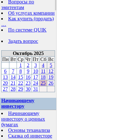
Вопросы по
эмитентам
Об услугах компании
Как купить (продать)
…
По системе QUIK
Задать вопрос
Октябрь 2025
Пн
Вт
Ср
Чт
Пт
Сб
Вс
1
2
3
4
5
6
7
8
9
10
11
12
13
14
15
16
17
18
19
20
21
22
23
24
25
26
27
28
29
30
31
Начинающему
инвестору
Начинающему
инвестору о ценных
бумагах
Основы теханализа
Сказка об инвесторе