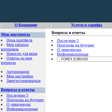
О Компании
Услуги и тарифы
Вопросы и ответы
Мои документы
Цена портфеля
Последние 5
Моя таблица
Прогнозы на будущее
котировок
О дивидендах
Новости для меня
Информационные
Ответы на мои
вопросы
Авторизация
Мои настройки
Зарегистрироваться
Вопросы и ответы
Последние 5
Прогнозы на будущее
О дивидендах
Информационные