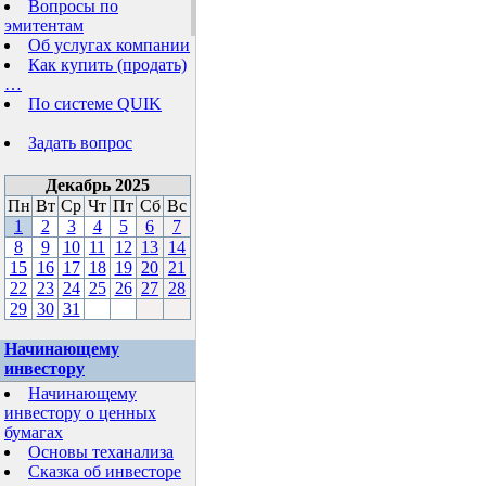
Вопросы по
эмитентам
Об услугах компании
Как купить (продать)
…
По системе QUIK
Задать вопрос
Декабрь 2025
Пн
Вт
Ср
Чт
Пт
Сб
Вс
1
2
3
4
5
6
7
8
9
10
11
12
13
14
15
16
17
18
19
20
21
22
23
24
25
26
27
28
29
30
31
Начинающему
инвестору
Начинающему
инвестору о ценных
бумагах
Основы теханализа
Сказка об инвесторе