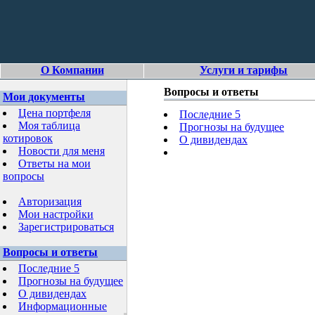
О Компании
Услуги и тарифы
Вопросы и ответы
Мои документы
Цена портфеля
Последние 5
Моя таблица
Прогнозы на будущее
котировок
О дивидендах
Новости для меня
Ответы на мои
вопросы
Авторизация
Мои настройки
Зарегистрироваться
Вопросы и ответы
Последние 5
Прогнозы на будущее
О дивидендах
Информационные