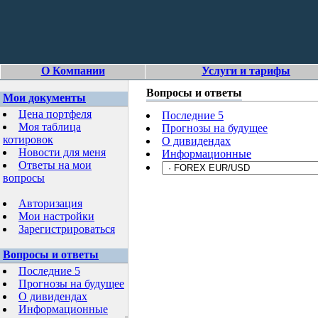
О Компании
Услуги и тарифы
Вопросы и ответы
Мои документы
Цена портфеля
Последние 5
Моя таблица
Прогнозы на будущее
котировок
О дивидендах
Новости для меня
Информационные
Ответы на мои
вопросы
Авторизация
Мои настройки
Зарегистрироваться
Вопросы и ответы
Последние 5
Прогнозы на будущее
О дивидендах
Информационные