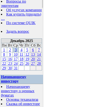
Вопросы по
эмитентам
Об услугах компании
Как купить (продать)
…
По системе QUIK
Задать вопрос
Декабрь 2025
Пн
Вт
Ср
Чт
Пт
Сб
Вс
1
2
3
4
5
6
7
8
9
10
11
12
13
14
15
16
17
18
19
20
21
22
23
24
25
26
27
28
29
30
31
Начинающему
инвестору
Начинающему
инвестору о ценных
бумагах
Основы теханализа
Сказка об инвесторе