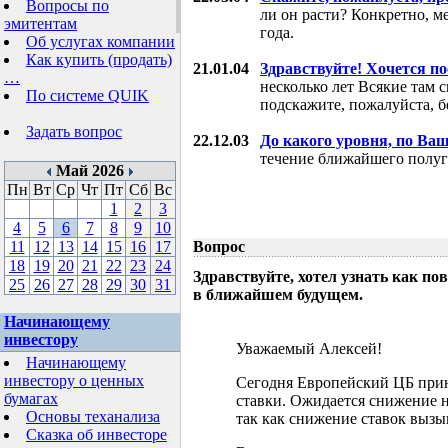
Вопросы по
ли он расти? Конкретно, м
эмитентам
года.
Об услугах компании
Как купить (продать)
21.01.04
Здравствуйте! Хочется п
…
несколько лет Всякие там 
По системе QUIK
подскажите, пожалуйста, б
Задать вопрос
22.12.03
До какого уровня, по Ва
течение ближайшего полуг
Май 2026
Пн
Вт
Ср
Чт
Пт
Сб
Вс
1
2
3
4
5
6
7
8
9
10
11
12
13
14
15
16
17
Вопрос
18
19
20
21
22
23
24
Здравствуйте, хотел узнать как 
25
26
27
28
29
30
31
в ближайшем будущем.
Начинающему
инвестору
Уважаемый Алексей!
Начинающему
инвестору о ценных
Сегодня Европейский ЦБ при
бумагах
ставки. Ожидается снижение н
Основы теханализа
так как снижение ставок выз
Сказка об инвесторе