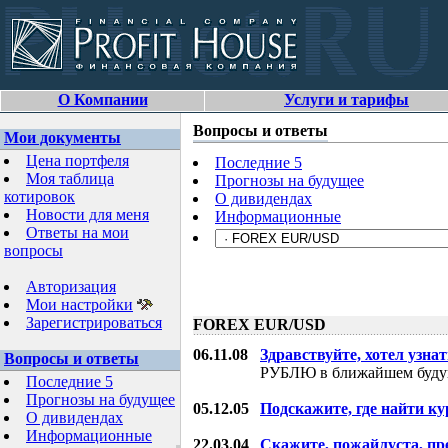
О Компании
Услуги и тарифы
Вопросы и ответы
Мои документы
Цена портфеля
Последние 5
Моя таблица
Прогнозы на будущее
котировок
О дивидендах
Новости для меня
Информационные
Ответы на мои
вопросы
Авторизация
Мои настройки
Зарегистрироваться
FOREX EUR/USD
06.11.08
Здравствуйте, хотел узнат
Вопросы и ответы
РУБЛЮ в ближайшем буду
Последние 5
Прогнозы на будущее
05.12.05
Подскажите, где найти ку
О дивидендах
Информационные
22.03.04
Скажите, пожайлуста, пр