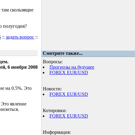
 там скользящие
о полугодия?
5
::
задать вопрос
::
Смотрите также...
щем.
Вопросы:
ей, 6 ноября 2008
Прогнозы на будущее
FOREX EUR/USD
е на 0.5%. Это
Новости:
FOREX EUR/USD
 Это явление
низиться.
Котировки:
FOREX EUR/USD
Информация: