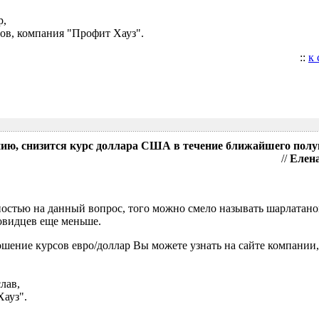
р,
ов, компания "Профит Хауз".
::
к
нию, снизится курс доллара США в течение ближайшего полу
//
Елена
нностью на данный вопрос, того можно смело называть шарлатан
ровидцев еще меньше.
шение курсов евро/доллар Вы можете узнать на сайте компании,
лав,
Хауз".