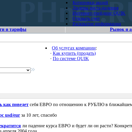
Котировки акций
Лидеры роста-падения
Интернет-трейдинг QUIK
Открыть счет
Раскрытие информации
ги и тарифы
Рынок и 
Об услугах компании
:
·
Как купить (продать)
·
По системе QUIK
ь как поведет
себя ЕВРО по отношению к РУБЛЮ в ближайшем
рс usd/eur
за 10 лет, спасибо
екратится
ли падение курса ЕВРО и будет ли он расти? Конкрет
 апреля 2004 года.