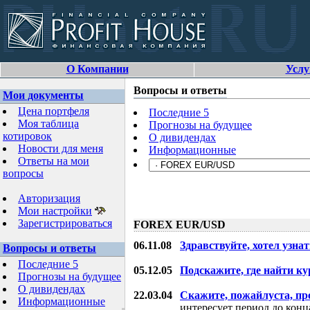
О Компании
Услу
Вопросы и ответы
Мои документы
Цена портфеля
Последние 5
Моя таблица
Прогнозы на будущее
котировок
О дивидендах
Новости для меня
Информационные
Ответы на мои
вопросы
Авторизация
Мои настройки
Зарегистрироваться
FOREX EUR/USD
06.11.08
Здравствуйте, хотел узнат
Вопросы и ответы
Последние 5
05.12.05
Подскажите, где найти ку
Прогнозы на будущее
О дивидендах
22.03.04
Скажите, пожайлуста, пр
Информационные
интересует период до конца