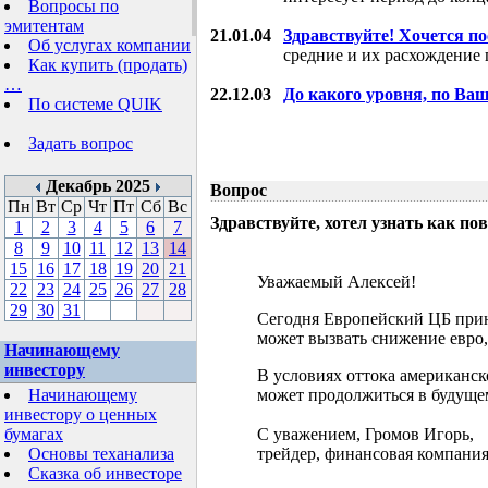
Вопросы по
эмитентам
21.01.04
Здравствуйте! Хочется п
Об услугах компании
средние и их расхождение 
Как купить (продать)
…
22.12.03
До какого уровня, по Ва
По системе QUIK
Задать вопрос
Декабрь 2025
Вопрос
Пн
Вт
Ср
Чт
Пт
Сб
Вс
Здравствуйте, хотел узнать как 
1
2
3
4
5
6
7
8
9
10
11
12
13
14
15
16
17
18
19
20
21
Уважаемый Алексей!
22
23
24
25
26
27
28
29
30
31
Сегодня Европейский ЦБ прин
может вызвать снижение евро,
Начинающему
инвестору
В условиях оттока американск
Начинающему
может продолжиться в будущем
инвестору о ценных
бумагах
С уважением, Громов Игорь,
Основы теханализа
трейдер, финансовая компания
Сказка об инвесторе