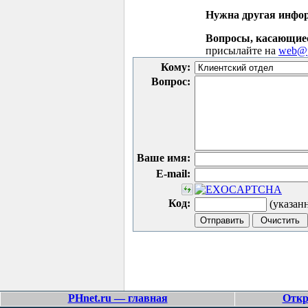
Нужна другая инфо
Вопросы, касающие
присылайте на
web@p
Кому:
Вопрос:
Ваше имя:
E-mail:
Код:
(указан
PHnet.ru — главная
Откр