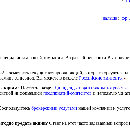
::
к
::
дальше
::
top 
специалистам нашей компании. В кратчайшие сроки Вы получит
и?
Посмотреть текущие котировки акций, которые торгуются на
намику за период, Вы можете в разделе
Российские эмитенты
о акциям?
Посетите раздел
Дивиденды и даты закрытия реестра
.
тактной информацией
предприятий-эмитентов
и напрямую узнать
оспользуйтесь
брокерскими услугами
нашей компании и услуг
годно продать акции?
Ответ на этот часто задаваемый вопрос