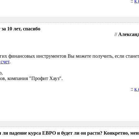
::
к
за 10 лет, спасибо
//
Александ
угих финансовых инструментов Вы можете получить, если стане
 счет
.
р,
ов, компания "Профит Хауз".
::
к
 ли падение курса ЕВРО и будет ли он расти? Конкретно, мен