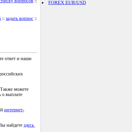
 списку вопросов
::
FOREX EUR/USD
5
::
задать вопрос
::
е ответ и наши
 российских
 Также можете
 о выплате
ой
интернет-
 Вы найдете
здесь