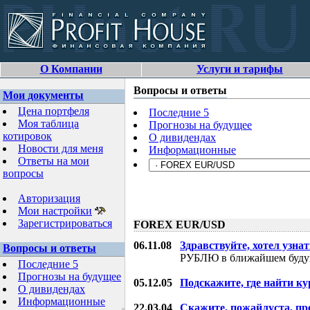
О Компании
Услуги и тарифы
Вопросы и ответы
Мои документы
Цена портфеля
Последние 5
Моя таблица
Прогнозы на будущее
котировок
О дивидендах
Новости для меня
Информационные
Ответы на мои
вопросы
Авторизация
Мои настройки
Зарегистрироваться
FOREX EUR/USD
06.11.08
Здравствуйте, хотел узнат
Вопросы и ответы
РУБЛЮ в ближайшем буду
Последние 5
Прогнозы на будущее
05.12.05
Подскажите, где найти ку
О дивидендах
Информационные
22.03.04
Скажите, пожайлуста, пр