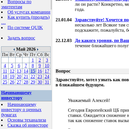
Вопросы по
ли он расти? Конкретно, м
эмитентам
года.
Об услугах компании
Как купить (продать)
21.01.04
Здравствуйте! Хочется п
…
несколько лет Всякие там 
По системе QUIK
подскажите, пожалуйста, б
Задать вопрос
22.12.03
До какого уровня, по Ва
течение ближайшего полуг
Май 2026
Пн
Вт
Ср
Чт
Пт
Сб
Вс
1
2
3
4
5
6
7
8
9
10
11
12
13
14
15
16
17
Вопрос
18
19
20
21
22
23
24
Здравствуйте, хотел узнать как 
25
26
27
28
29
30
31
в ближайшем будущем.
Начинающему
инвестору
Уважаемый Алексей!
Начинающему
инвестору о ценных
Сегодня Европейский ЦБ при
бумагах
ставки. Ожидается снижение н
Основы теханализа
так как снижение ставок выз
Сказка об инвесторе