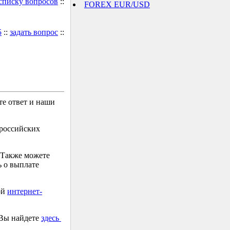
 списку вопросов
::
FOREX EUR/USD
5
::
задать вопрос
::
е ответ и наши
 российских
 Также можете
 о выплате
ой
интернет-
 Вы найдете
здесь