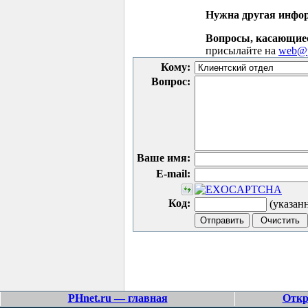
Нужна другая инфо
Вопросы, касающие
присылайте на
web@p
Кому:
Вопрос:
Ваше имя:
E-mail:
Код:
(указан
PHnet.ru — главная
Откр