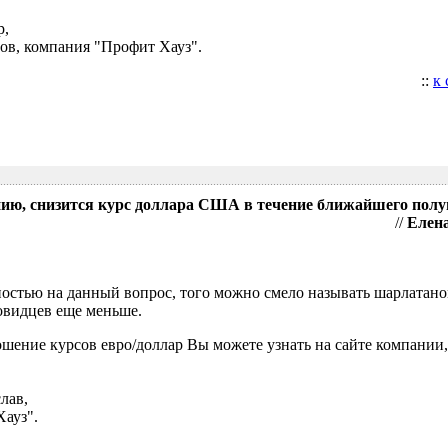
р,
ов, компания "Профит Хауз".
::
к
нию, снизится курс доллара США в течение ближайшего полу
//
Елена
нностью на данный вопрос, того можно смело называть шарлатан
ровидцев еще меньше.
шение курсов евро/доллар Вы можете узнать на сайте компании,
лав,
Хауз".