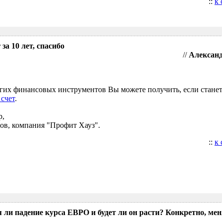
::
к
за 10 лет, спасибо
//
Александ
угих финансовых инструментов Вы можете получить, если стане
 счет
.
р,
ов, компания "Профит Хауз".
::
к
 ли падение курса ЕВРО и будет ли он расти? Конкретно, мен