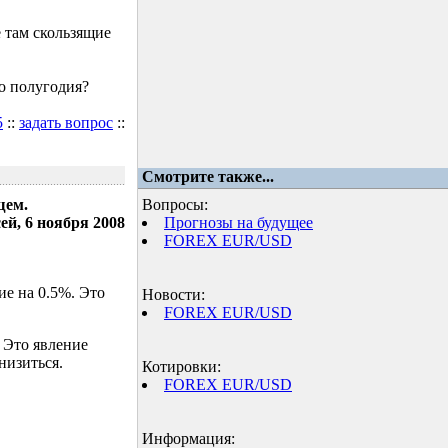
 там скользящие
о полугодия?
5
::
задать вопрос
::
Смотрите также...
щем.
Вопросы:
ей, 6 ноября 2008
Прогнозы на будущее
FOREX EUR/USD
е на 0.5%. Это
Новости:
FOREX EUR/USD
 Это явление
низиться.
Котировки:
FOREX EUR/USD
Информация: