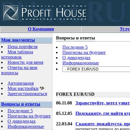
О Компании
Услу
Вопросы и ответы
Мои документы
Цена портфеля
Последние 5
Моя таблица
Прогнозы на будущее
котировок
О дивидендах
Новости для меня
Информационные
Ответы на мои
вопросы
Авторизация
Мои настройки
Зарегистрироваться
FOREX EUR/USD
06.11.08
Здравствуйте, хотел узнат
Вопросы и ответы
Последние 5
05.12.05
Подскажите, где найти ку
Прогнозы на будущее
О дивидендах
22.03.04
Скажите, пожайлуста, пр
Информационные
интересует период до конца