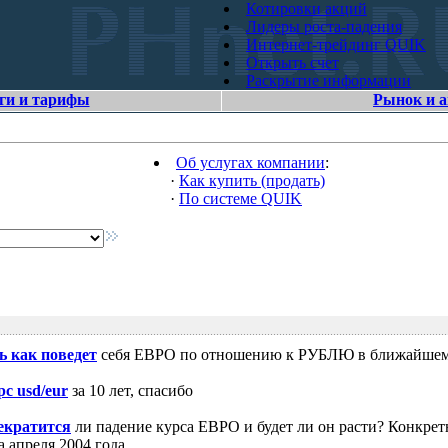
Котировки акций
Лидеры роста-падения
Интернет-трейдинг QUIK
Открыть счет
Раскрытие информации
ги и тарифы
Рынок и 
Об услугах компании
:
·
Как купить (продать)
·
По системе QUIK
ь как поведет
себя ЕВРО по отношению к РУБЛЮ в ближайшем
рс usd/eur
за 10 лет, спасибо
екратится
ли падение курса ЕВРО и будет ли он расти? Конкрет
 апреля 2004 года.