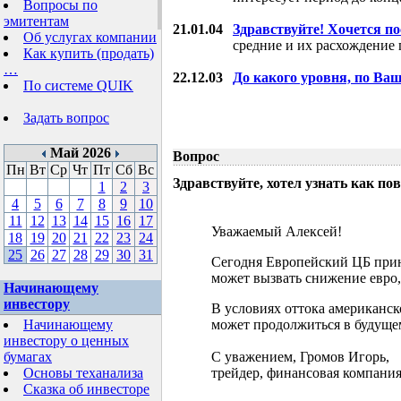
Вопросы по
эмитентам
21.01.04
Здравствуйте! Хочется п
Об услугах компании
средние и их расхождение 
Как купить (продать)
…
22.12.03
До какого уровня, по Ва
По системе QUIK
Задать вопрос
Май 2026
Вопрос
Пн
Вт
Ср
Чт
Пт
Сб
Вс
Здравствуйте, хотел узнать как 
1
2
3
4
5
6
7
8
9
10
11
12
13
14
15
16
17
Уважаемый Алексей!
18
19
20
21
22
23
24
25
26
27
28
29
30
31
Сегодня Европейский ЦБ прин
может вызвать снижение евро,
Начинающему
инвестору
В условиях оттока американск
Начинающему
может продолжиться в будущем
инвестору о ценных
бумагах
С уважением, Громов Игорь,
Основы теханализа
трейдер, финансовая компания
Сказка об инвесторе