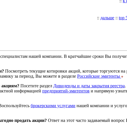
::
к
::
дальше
::
top 
специалистам нашей компании. В кратчайшие сроки Вы получит
и?
Посмотреть текущие котировки акций, которые торгуются на
намику за период, Вы можете в разделе
Российские эмитенты
о акциям?
Посетите раздел
Дивиденды и даты закрытия реестра
.
тактной информацией
предприятий-эмитентов
и напрямую узнать
оспользуйтесь
брокерскими услугами
нашей компании и услуг
годно продать акции?
Ответ на этот часто задаваемый вопрос