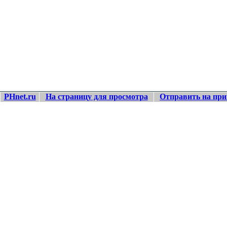
PHnet.ru
На страницу для просмотра
Отправить на при