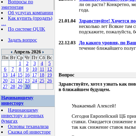
Вопросы по
ли он расти? Конкретно, м
эмитентам
года.
Об услугах компании
Как купить (продать)
21.01.04
Здравствуйте! Хочется п
…
несколько лет Всякие там 
По системе QUIK
подскажите, пожалуйста, б
Задать вопрос
22.12.03
До какого уровня, по Ва
течение ближайшего полуг
Апрель 2026
Пн
Вт
Ср
Чт
Пт
Сб
Вс
1
2
3
4
5
6
7
8
9
10
11
12
13
14
15
16
17
18
19
Вопрос
20
21
22
23
24
25
26
Здравствуйте, хотел узнать как 
27
28
29
30
в ближайшем будущем.
Начинающему
инвестору
Уважаемый Алексей!
Начинающему
инвестору о ценных
Сегодня Европейский ЦБ при
бумагах
ставки. Ожидается снижение н
Основы теханализа
так как снижение ставок выз
Сказка об инвесторе