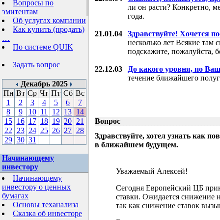
Вопросы по
ли он расти? Конкретно, м
эмитентам
года.
Об услугах компании
Как купить (продать)
21.01.04
Здравствуйте! Хочется п
…
несколько лет Всякие там 
По системе QUIK
подскажите, пожалуйста, б
Задать вопрос
22.12.03
До какого уровня, по Ва
течение ближайшего полуг
Декабрь 2025
Пн
Вт
Ср
Чт
Пт
Сб
Вс
1
2
3
4
5
6
7
8
9
10
11
12
13
14
15
16
17
18
19
20
21
Вопрос
22
23
24
25
26
27
28
Здравствуйте, хотел узнать как 
29
30
31
в ближайшем будущем.
Начинающему
инвестору
Уважаемый Алексей!
Начинающему
инвестору о ценных
Сегодня Европейский ЦБ при
бумагах
ставки. Ожидается снижение н
Основы теханализа
так как снижение ставок выз
Сказка об инвесторе