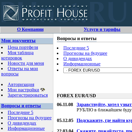
О Компании
Услуги и тарифы
Вопросы и ответы
Мои документы
Цена портфеля
Последние 5
Моя таблица
Прогнозы на будущее
котировок
О дивидендах
Новости для меня
Информационные
Ответы на мои
вопросы
Авторизация
Мои настройки
Зарегистрироваться
FOREX EUR/USD
06.11.08
Здравствуйте, хотел узнат
Вопросы и ответы
РУБЛЮ в ближайшем буду
Последние 5
Прогнозы на будущее
05.12.05
Подскажите, где найти ку
О дивидендах
Информационные
22.03.04
Скажите, пожайлуста, пр