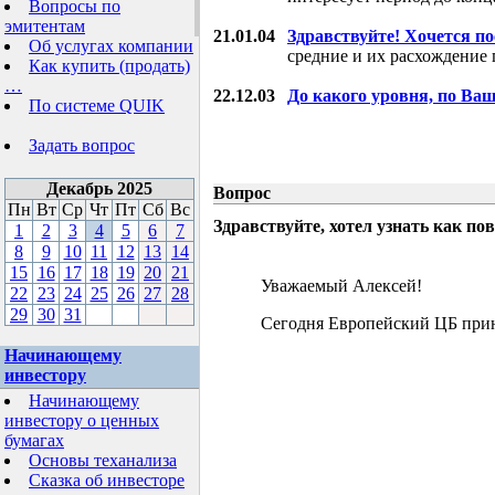
Вопросы по
эмитентам
21.01.04
Здравствуйте! Хочется п
Об услугах компании
средние и их расхождение 
Как купить (продать)
…
22.12.03
До какого уровня, по Ва
По системе QUIK
Задать вопрос
Декабрь 2025
Вопрос
Пн
Вт
Ср
Чт
Пт
Сб
Вс
Здравствуйте, хотел узнать как 
1
2
3
4
5
6
7
8
9
10
11
12
13
14
15
16
17
18
19
20
21
Уважаемый Алексей!
22
23
24
25
26
27
28
29
30
31
Сегодня Европейский ЦБ прин
Начинающему
инвестору
Начинающему
инвестору о ценных
бумагах
Основы теханализа
Сказка об инвесторе