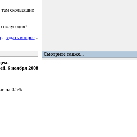
 там скользящие
о полугодия?
5
::
задать вопрос
::
Смотрите также...
щем.
ей, 6 ноября 2008
ие на 0.5%