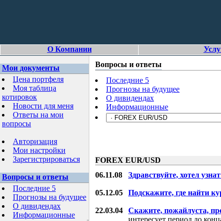
О Компании
Услу
Вопросы и ответы
Мои документы
Цена портфеля
Последние 5
Моя таблица
Прогнозы на будущее
котировок
О дивидендах
Новости для меня
Информационные
Ответы на мои
вопросы
Авторизация
Мои настройки
Зарегистрироваться
FOREX EUR/USD
06.11.08
Здравствуйте, хотел узнат
Вопросы и ответы
Последние 5
05.12.05
Подскажите, где найти ку
Прогнозы на будущее
О дивидендах
22.03.04
Скажите, пожайлуста, пр
Информационные
интересует период до конца