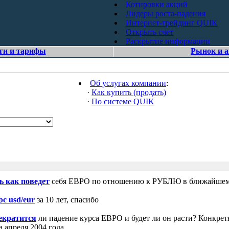
Котировки акций
Лидеры роста-падения
Интернет-трейдинг QUIK
Открыть счет
Раскрытие информации
ги и тарифы
Рынок и 
Об услугах компании
:
·
Как купить (продать)
·
По системе QUIK
ь как поведет
себя ЕВРО по отношению к РУБЛЮ в ближайшем
рс usd/eur
за 10 лет, спасибо
екратится
ли падение курса ЕВРО и будет ли он расти? Конкрет
 апреля 2004 года.