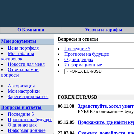
О Компании
Услуги и тарифы
Вопросы и ответы
Мои документы
Цена портфеля
Последние 5
Моя таблица
Прогнозы на будущее
котировок
О дивидендах
Новости для меня
Информационные
Ответы на мои
вопросы
Авторизация
Мои настройки
Зарегистрироваться
FOREX EUR/USD
06.11.08
Здравствуйте, хотел узнат
Вопросы и ответы
РУБЛЮ в ближайшем буду
Последние 5
Прогнозы на будущее
05.12.05
Подскажите, где найти ку
О дивидендах
Информационные
22.03.04
Скажите, пожайлуста, пр