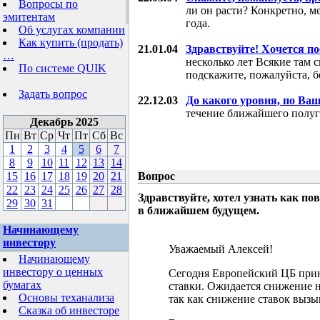
Вопросы по
ли он расти? Конкретно, м
эмитентам
года.
Об услугах компании
Как купить (продать)
21.01.04
Здравствуйте! Хочется п
…
несколько лет Всякие там 
По системе QUIK
подскажите, пожалуйста, б
Задать вопрос
22.12.03
До какого уровня, по Ва
течение ближайшего полуг
Декабрь 2025
Пн
Вт
Ср
Чт
Пт
Сб
Вс
1
2
3
4
5
6
7
8
9
10
11
12
13
14
15
16
17
18
19
20
21
Вопрос
22
23
24
25
26
27
28
Здравствуйте, хотел узнать как 
29
30
31
в ближайшем будущем.
Начинающему
инвестору
Уважаемый Алексей!
Начинающему
инвестору о ценных
Сегодня Европейский ЦБ при
бумагах
ставки. Ожидается снижение н
Основы теханализа
так как снижение ставок выз
Сказка об инвесторе