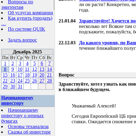
Вопросы по
ли он расти? Конкретно, м
эмитентам
года.
Об услугах компании
Как купить (продать)
21.01.04
Здравствуйте! Хочется п
…
несколько лет Всякие там 
По системе QUIK
подскажите, пожалуйста, б
Задать вопрос
22.12.03
До какого уровня, по Ва
течение ближайшего полуг
Декабрь 2025
Пн
Вт
Ср
Чт
Пт
Сб
Вс
1
2
3
4
5
6
7
8
9
10
11
12
13
14
15
16
17
18
19
20
21
Вопрос
22
23
24
25
26
27
28
Здравствуйте, хотел узнать как 
29
30
31
в ближайшем будущем.
Начинающему
инвестору
Уважаемый Алексей!
Начинающему
инвестору о ценных
Сегодня Европейский ЦБ при
бумагах
ставки. Ожидается снижение 
Основы теханализа
Сказка об инвесторе