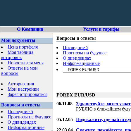
О Компании
Услуги и тарифы
Вопросы и ответы
Мои документы
Цена портфеля
Последние 5
Моя таблица
Прогнозы на будущее
котировок
О дивидендах
Новости для меня
Информационные
Ответы на мои
вопросы
Авторизация
Мои настройки
Зарегистрироваться
FOREX EUR/USD
06.11.08
Здравствуйте, хотел узнат
Вопросы и ответы
РУБЛЮ в ближайшем буду
Последние 5
Прогнозы на будущее
05.12.05
Подскажите, где найти ку
О дивидендах
Информационные
22.03.04
Скажите, пожайлуста, пр