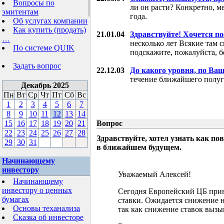
Вопросы по
ли он расти? Конкретно, м
эмитентам
года.
Об услугах компании
Как купить (продать)
21.01.04
Здравствуйте! Хочется п
…
несколько лет Всякие там 
По системе QUIK
подскажите, пожалуйста, б
Задать вопрос
22.12.03
До какого уровня, по Ва
течение ближайшего полуг
Декабрь 2025
Пн
Вт
Ср
Чт
Пт
Сб
Вс
1
2
3
4
5
6
7
8
9
10
11
12
13
14
15
16
17
18
19
20
21
Вопрос
22
23
24
25
26
27
28
Здравствуйте, хотел узнать как 
29
30
31
в ближайшем будущем.
Начинающему
инвестору
Уважаемый Алексей!
Начинающему
инвестору о ценных
Сегодня Европейский ЦБ при
бумагах
ставки. Ожидается снижение н
Основы теханализа
так как снижение ставок выз
Сказка об инвесторе