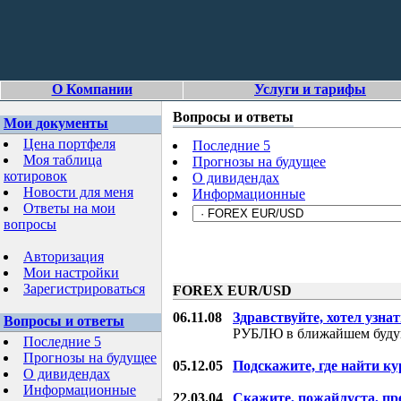
О Компании
Услуги и тарифы
Вопросы и ответы
Мои документы
Цена портфеля
Последние 5
Моя таблица
Прогнозы на будущее
котировок
О дивидендах
Новости для меня
Информационные
Ответы на мои
вопросы
Авторизация
Мои настройки
Зарегистрироваться
FOREX EUR/USD
06.11.08
Здравствуйте, хотел узнат
Вопросы и ответы
РУБЛЮ в ближайшем буду
Последние 5
Прогнозы на будущее
05.12.05
Подскажите, где найти ку
О дивидендах
Информационные
22.03.04
Скажите, пожайлуста, пр