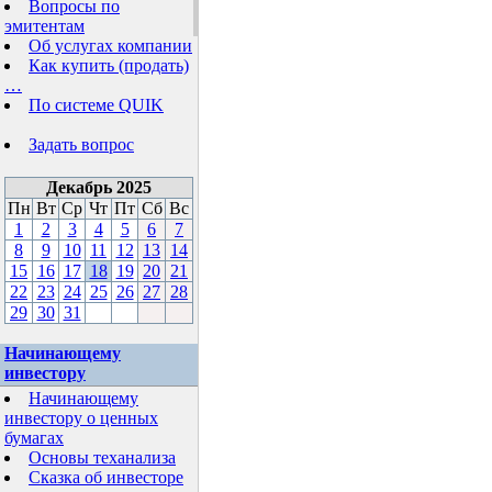
Вопросы по
эмитентам
Об услугах компании
Как купить (продать)
…
По системе QUIK
Задать вопрос
Декабрь 2025
Пн
Вт
Ср
Чт
Пт
Сб
Вс
1
2
3
4
5
6
7
8
9
10
11
12
13
14
15
16
17
18
19
20
21
22
23
24
25
26
27
28
29
30
31
Начинающему
инвестору
Начинающему
инвестору о ценных
бумагах
Основы теханализа
Сказка об инвесторе