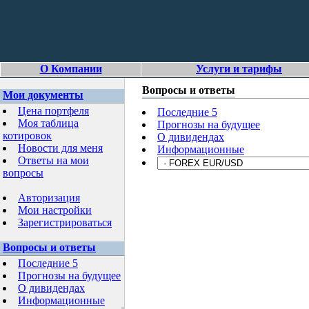
О Компании
Услуги и тарифы
Вопросы и ответы
Мои документы
Цена портфеля
Последние 5
Моя таблица
Прогнозы на будущее
котировок
О дивидендах
Новости для меня
Информационные
Ответы на мои
вопросы
Авторизация
Мои настройки
Зарегистрироваться
Вопросы и ответы
Последние 5
Прогнозы на будущее
О дивидендах
Информационные