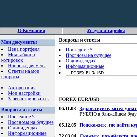
О Компании
Услуги и тарифы
Вопросы и ответы
Мои документы
Цена портфеля
Последние 5
Моя таблица
Прогнозы на будущее
котировок
О дивидендах
Новости для меня
Информационные
Ответы на мои
вопросы
Авторизация
Мои настройки
Зарегистрироваться
FOREX EUR/USD
06.11.08
Здравствуйте, хотел узнат
Вопросы и ответы
РУБЛЮ в ближайшем буду
Последние 5
Прогнозы на будущее
05.12.05
Подскажите, где найти ку
О дивидендах
Информационные
22.03.04
Скажите, пожайлуста, пр