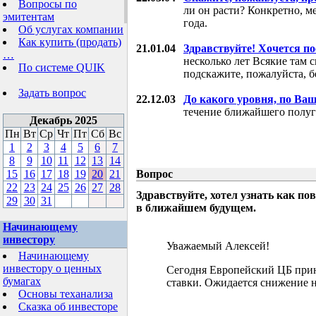
Вопросы по
ли он расти? Конкретно, м
эмитентам
года.
Об услугах компании
Как купить (продать)
21.01.04
Здравствуйте! Хочется п
…
несколько лет Всякие там 
По системе QUIK
подскажите, пожалуйста, б
Задать вопрос
22.12.03
До какого уровня, по Ва
течение ближайшего полуг
Декабрь 2025
Пн
Вт
Ср
Чт
Пт
Сб
Вс
1
2
3
4
5
6
7
8
9
10
11
12
13
14
15
16
17
18
19
20
21
Вопрос
22
23
24
25
26
27
28
Здравствуйте, хотел узнать как 
29
30
31
в ближайшем будущем.
Начинающему
инвестору
Уважаемый Алексей!
Начинающему
инвестору о ценных
Сегодня Европейский ЦБ при
бумагах
ставки. Ожидается снижение н
Основы теханализа
Сказка об инвесторе