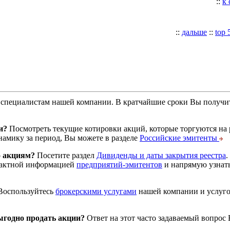
::
к
::
дальше
::
top 
специалистам нашей компании. В кратчайшие сроки Вы получит
и?
Посмотреть текущие котировки акций, которые торгуются на
намику за период, Вы можете в разделе
Российские эмитенты
о акциям?
Посетите раздел
Дивиденды и даты закрытия реестра
.
тактной информацией
предприятий-эмитентов
и напрямую узнать
оспользуйтесь
брокерскими услугами
нашей компании и услуг
годно продать акции?
Ответ на этот часто задаваемый вопрос