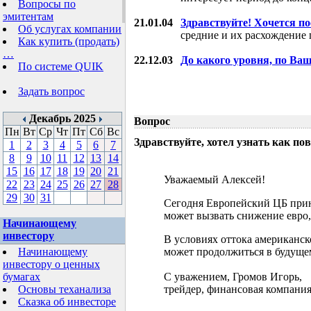
Вопросы по
эмитентам
21.01.04
Здравствуйте! Хочется п
Об услугах компании
средние и их расхождение 
Как купить (продать)
…
22.12.03
До какого уровня, по Ва
По системе QUIK
Задать вопрос
Декабрь 2025
Вопрос
Пн
Вт
Ср
Чт
Пт
Сб
Вс
Здравствуйте, хотел узнать как 
1
2
3
4
5
6
7
8
9
10
11
12
13
14
15
16
17
18
19
20
21
Уважаемый Алексей!
22
23
24
25
26
27
28
29
30
31
Сегодня Европейский ЦБ прин
может вызвать снижение евро,
Начинающему
инвестору
В условиях оттока американск
Начинающему
может продолжиться в будущем
инвестору о ценных
бумагах
С уважением, Громов Игорь,
Основы теханализа
трейдер, финансовая компания
Сказка об инвесторе