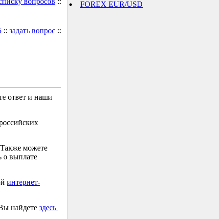
 списку вопросов
::
FOREX EUR/USD
5
::
задать вопрос
::
е ответ и наши
 российских
 Также можете
 о выплате
ой
интернет-
 Вы найдете
здесь