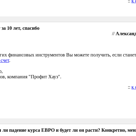
::
к
за 10 лет, спасибо
//
Александ
угих финансовых инструментов Вы можете получить, если стане
 счет
.
р,
ов, компания "Профит Хауз".
::
к
 ли падение курса ЕВРО и будет ли он расти? Конкретно, мен