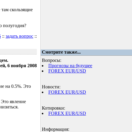
 там скользящие
о полугодия?
5
::
задать вопрос
::
Смотрите также...
щем.
Вопросы:
ей, 6 ноября 2008
Прогнозы на будущее
FOREX EUR/USD
е на 0.5%. Это
Новости:
FOREX EUR/USD
 Это явление
низиться.
Котировки:
FOREX EUR/USD
Информация: