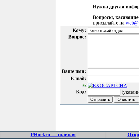
Нужна другая инфо
Вопросы, касающие
присылайте на
web@p
Кому:
Вопрос:
Ваше имя:
E-mail:
Код:
(указан
PHnet.ru — главная
Откр