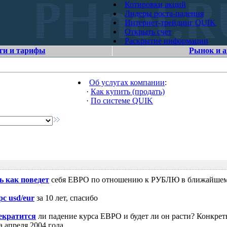
Котировки акций
Лидеры роста-падения
Интернет-трейдинг QUIK
Открыть счет
Раскрытие информации
ги и тарифы
Рынок и 
Об услугах компании
:
·
Как купить (продать)
·
По системе QUIK
ь как поведет
себя ЕВРО по отношению к РУБЛЮ в ближайшем
рс usd/eur
за 10 лет, спасибо
екратится
ли падение курса ЕВРО и будет ли он расти? Конкрет
 апреля 2004 года.