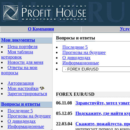
О Компании
Услу
Вопросы и ответы
Мои документы
Цена портфеля
Последние 5
Моя таблица
Прогнозы на будущее
котировок
О дивидендах
Новости для меня
Информационные
Ответы на мои
вопросы
Авторизация
Мои настройки
Зарегистрироваться
FOREX EUR/USD
06.11.08
Здравствуйте, хотел узнат
Вопросы и ответы
Последние 5
05.12.05
Подскажите, где найти ку
Прогнозы на будущее
О дивидендах
22.03.04
Скажите, пожайлуста, пр
Информационные
интересует период до конца