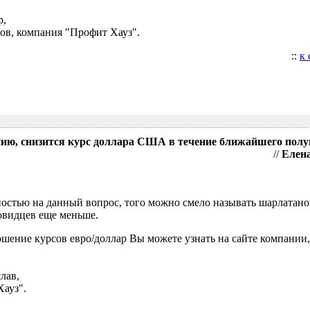
р,
ов, компания "Профит Хауз".
::
к
нию, снизится курс доллара США в течение ближайшего полу
//
Елена
нностью на данный вопрос, того можно смело называть шарлатан
ровидцев еще меньше.
шение курсов евро/доллар Вы можете узнать на сайте компании,
лав,
Хауз".