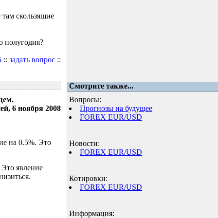
 там скользящие
о полугодия?
5
::
задать вопрос
::
Смотрите также...
щем.
Вопросы:
ей, 6 ноября 2008
Прогнозы на будущее
FOREX EUR/USD
е на 0.5%. Это
Новости:
FOREX EUR/USD
 Это явление
низиться.
Котировки:
FOREX EUR/USD
Информация: