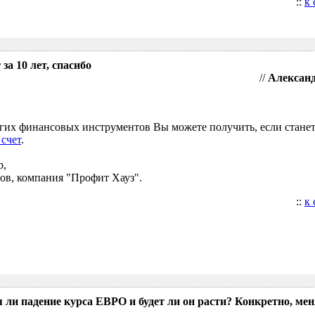
::
к
за 10 лет, спасибо
//
Александ
угих финансовых инструментов Вы можете получить, если стане
 счет
.
р,
ов, компания "Профит Хауз".
::
к
 ли падение курса ЕВРО и будет ли он расти? Конкретно, мен