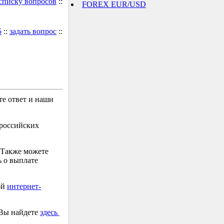
 списку вопросов
::
FOREX EUR/USD
5
::
задать вопрос
::
е ответ и наши
 российских
 Также можете
 о выплате
ой
интернет-
 Вы найдете
здесь