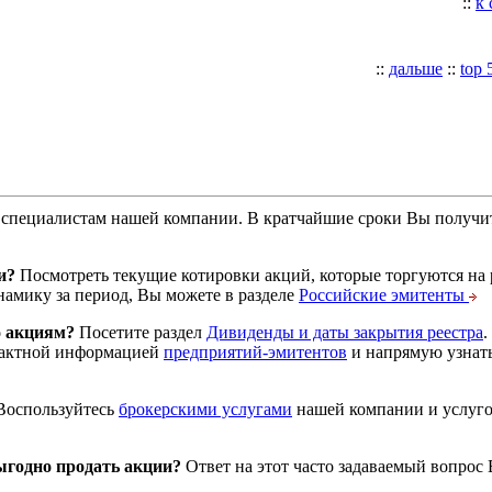
::
к
::
дальше
::
top 
специалистам нашей компании. В кратчайшие сроки Вы получит
и?
Посмотреть текущие котировки акций, которые торгуются на
намику за период, Вы можете в разделе
Российские эмитенты
о акциям?
Посетите раздел
Дивиденды и даты закрытия реестра
.
тактной информацией
предприятий-эмитентов
и напрямую узнать
оспользуйтесь
брокерскими услугами
нашей компании и услуг
годно продать акции?
Ответ на этот часто задаваемый вопрос