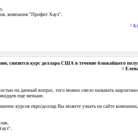
р,
ов, компания "Профит Хауз".
::
к
нию, снизится курс доллара США в течение ближайшего полу
//
Елена
нностью на данный вопрос, того можно смело называть шарлатан
ровидцев еще меньше.
шение курсов евро/доллар Вы можете узнать на сайте компании,
лав,
Хауз".