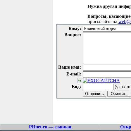
Нужна другая инфо
Вопросы, касающие
присылайте на
web@p
Кому:
Вопрос:
Ваше имя:
E-mail:
Код:
(указан
PHnet.ru — главная
Откр