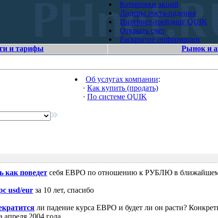
Котировки акций
Лидеры роста-падения
Интернет-трейдинг QUIK
Открыть счет
Раскрытие информации
ги и тарифы
Рынок и 
Об услугах компании
:
·
Как купить (продать)
·
По системе QUIK
ь как поведет
себя ЕВРО по отношению к РУБЛЮ в ближайшем
рс usd/eur
за 10 лет, спасибо
екратится
ли падение курса ЕВРО и будет ли он расти? Конкрет
 апреля 2004 года.