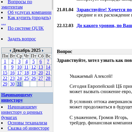
Вопросы по
эмитентам
21.01.04
Здравствуйте! Хочется п
Об услугах компании
средние и их расхождение 
Как купить (продать)
…
22.12.03
До какого уровня, по Ва
По системе QUIK
Задать вопрос
Декабрь 2025
Вопрос
Пн
Вт
Ср
Чт
Пт
Сб
Вс
Здравствуйте, хотел узнать как 
1
2
3
4
5
6
7
8
9
10
11
12
13
14
15
16
17
18
19
20
21
Уважаемый Алексей!
22
23
24
25
26
27
28
29
30
31
Сегодня Европейский ЦБ прин
может вызвать снижение евро,
Начинающему
инвестору
В условиях оттока американск
Начинающему
может продолжиться в будущем
инвестору о ценных
бумагах
С уважением, Громов Игорь,
Основы теханализа
трейдер, финансовая компания
Сказка об инвесторе