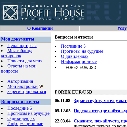
О Компании
Услу
Вопросы и ответы
Мои документы
Цена портфеля
Последние 5
Моя таблица
Прогнозы на будущее
котировок
О дивидендах
Новости для меня
Информационные
Ответы на мои
вопросы
Авторизация
Мои настройки
Зарегистрироваться
FOREX EUR/USD
06.11.08
Здравствуйте, хотел узнат
Вопросы и ответы
Последние 5
05.12.05
Подскажите, где найти ку
Прогнозы на будущее
О дивидендах
22.03.04
Скажите, пожайлуста, пр
Информационные
интересует период до конца