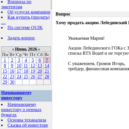
Вопросы по
эмитентам
Об услугах компании
Вопрос
Как купить (продать)
…
Хочу продать акцию Лебединский Г
По системе QUIK
Задать вопрос
Уважаемая Мария!
Акции Лебединского ГОКа с 3
Июнь 2026
списка RTS Board и не торгую
Пн
Вт
Ср
Чт
Пт
Сб
Вс
1
2
3
4
5
6
7
С уважением, Громов Игорь,
8
9
10
11
12
13
14
трейдер, финансовая компания
15
16
17
18
19
20
21
22
23
24
25
26
27
28
29
30
Начинающему
инвестору
Начинающему
инвестору о ценных
бумагах
Основы теханализа
Сказка об инвесторе