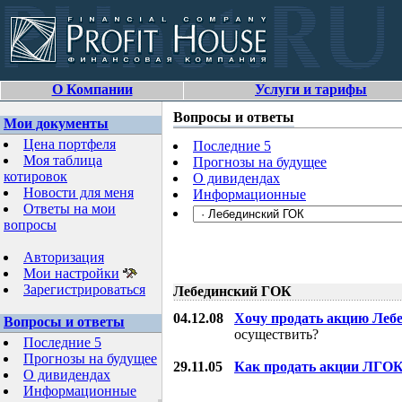
О Компании
Услуги и тарифы
Вопросы и ответы
Мои документы
Цена портфеля
Последние 5
Моя таблица
Прогнозы на будущее
котировок
О дивидендах
Новости для меня
Информационные
Ответы на мои
вопросы
Авторизация
Мои настройки
Зарегистрироваться
Лебединский ГОК
04.12.08
Хочу продать акцию Леб
Вопросы и ответы
осуществить?
Последние 5
Прогнозы на будущее
29.11.05
Как продать акции ЛГОКа
О дивидендах
Информационные