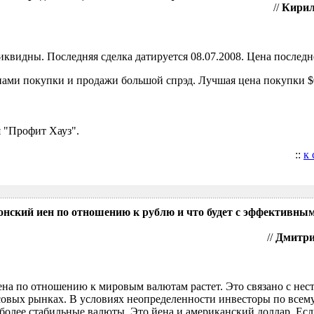
//
Кирил
видны. Последняя сделка датируется 08.07.2008. Цена последне
ами покупки и продажи большой спрэд. Лучшая цена покупки $0
 "Профит Хауз".
::
к
понский иен по отношению к рублю и что будет с эффективны
//
Дмитрий
ена по отношению к мировым валютам растет. Это связано с нес
овых рынках. В условиях неопределенности инвесторы по всем
более стабильные валюты. Это йена и американский доллар. Есл