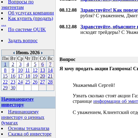
Вопросы по
эмитентам
08.12.08
Здравствуйте! Как поведе
Об услугах компании
рубля? С уважением, Дми
Как купить (продать)
…
08.12.08
Здравствуйте, объясните
По системе QUIK
исходят трейдеры? С Уваж
Задать вопрос
Июнь 2026
Пн
Вт
Ср
Чт
Пт
Сб
Вс
Вопрос
1
2
3
4
5
6
7
Я хочу продать акции Газпрома! С
8
9
10
11
12
13
14
15
16
17
18
19
20
21
22
23
24
25
26
27
28
Уважаемый Сергей!
29
30
Узнать сколько стоят акции 
Начинающему
странице
информации об эмит
инвестору
Начинающему
С уважением, Клиентский отд
инвестору о ценных
бумагах
Основы теханализа
Сказка об инвесторе