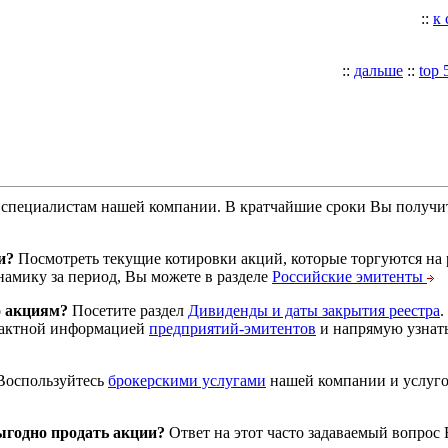
::
к
::
дальше
::
top 
специалистам нашей компании. В кратчайшие сроки Вы получит
и?
Посмотреть текущие котировки акций, которые торгуются на
намику за период, Вы можете в разделе
Российские эмитенты
о акциям?
Посетите раздел
Дивиденды и даты закрытия реестра
.
тактной информацией
предприятий-эмитентов
и напрямую узнать
оспользуйтесь
брокерскими услугами
нашей компании и услуг
годно продать акции?
Ответ на этот часто задаваемый вопрос