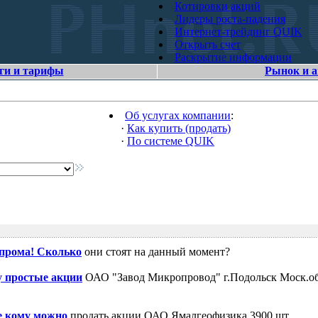
Котировки акций
Лидеры роста-падения
Интернет-трейдинг QUIK
Открыть счет
Раскрытие информации
ги и тарифы
Рынок и 
Об услугах компании
:
·
Как купить (продать)
·
По системе QUIK
зпрома! Сколько
они стоят на данный момент?
 простые акции
ОАО "Завод Микропровод" г.Подольск Моск.об
е кому можно
продать акции ОАО Ямалгеофизика 3900 шт.