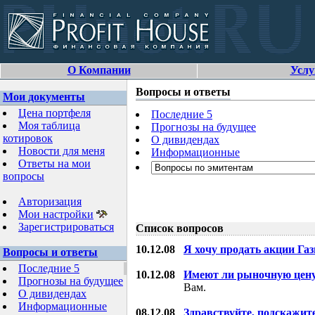
О Компании
Услу
Вопросы и ответы
Мои документы
Цена портфеля
Последние 5
Моя таблица
Прогнозы на будущее
котировок
О дивидендах
Новости для меня
Информационные
Ответы на мои
вопросы
Авторизация
Мои настройки
Зарегистрироваться
Список вопросов
10.12.08
Я хочу продать акции Га
Вопросы и ответы
Последние 5
10.12.08
Имеют ли рыночную цену
Прогнозы на будущее
Вам.
О дивидендах
Информационные
08.12.08
Здравствуйте, подскажит