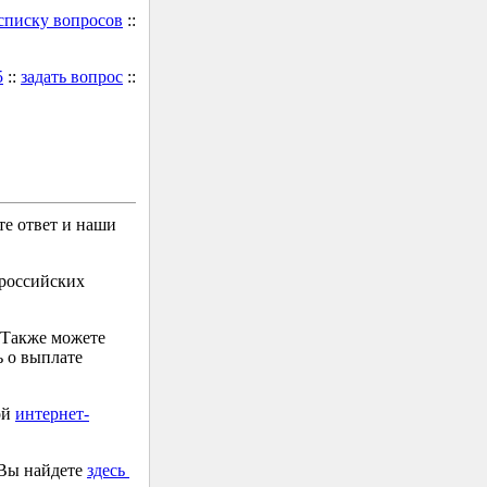
 списку вопросов
::
5
::
задать вопрос
::
е ответ и наши
 российских
 Также можете
 о выплате
ой
интернет-
 Вы найдете
здесь