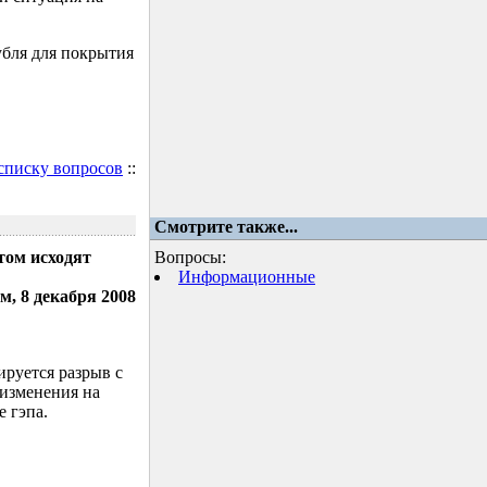
убля для покрытия
 списку вопросов
::
Смотрите также...
том исходят
Вопросы:
Информационные
м, 8 декабря 2008
ируется разрыв с
 изменения на
 гэпа.