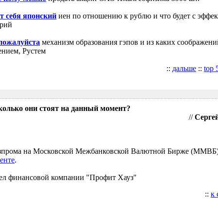
т себя японский
иен по отношению к рублю и что будет с эффе
трий
 пожалуйста
механизм образования гэпов и из каких соображени
ением, Рустем
::
дальше
::
top 
колько они стоят на данный момент?
//
Сергей
Газпрома на Московской Межбанковской Валютной Бирже (ММВБ
енте
.
ел финансовой компании "Профит Хауз"
::
к