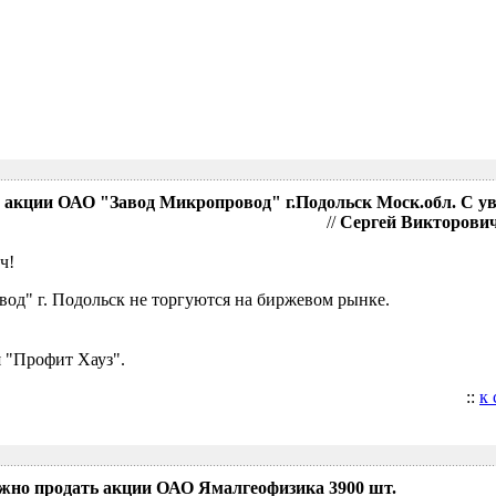
акции ОАО "Завод Микропровод" г.Подольск Моск.обл. С у
//
Сергей Викторович,
ч!
д" г. Подольск не торгуются на биржевом рынке.
 "Профит Хауз".
::
к
ожно продать акции ОАО Ямалгеофизика 3900 шт.