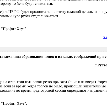
орону, то йена будет снижаться.
нефть ЦБ РФ будет продолжать политику плавной девальвации р
ивный курс рубля будет снижаться.
 "Профит Хауз".
::
к
та механизм образования гэпов и из каких соображений при э
//
Русте
гда на открытии котировки резко прыгают (вниз или вверх), форм
я, если за время, когда торгов не было, произошли значительные
ложение во время предтогровой сессии определяют направление
 "Профит Хауз".