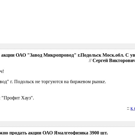
акции ОАО "Завод Микропровод" г.Подольск Моск.обл. С у
//
Сергей Викторович,
ч!
д" г. Подольск не торгуются на биржевом рынке.
 "Профит Хауз".
::
к
ожно продать акции ОАО Ямалгеофизика 3900 шт.