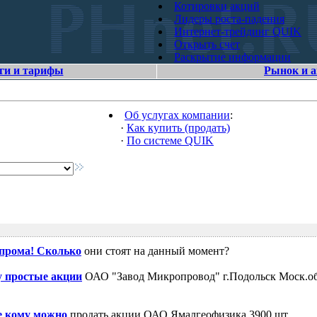
Котировки акций
Лидеры роста-падения
Интернет-трейдинг QUIK
Открыть счет
Раскрытие информации
ги и тарифы
Рынок и 
Об услугах компании
:
·
Как купить (продать)
·
По системе QUIK
зпрома! Сколько
они стоят на данный момент?
 простые акции
ОАО "Завод Микропровод" г.Подольск Моск.об
е кому можно
продать акции ОАО Ямалгеофизика 3900 шт.