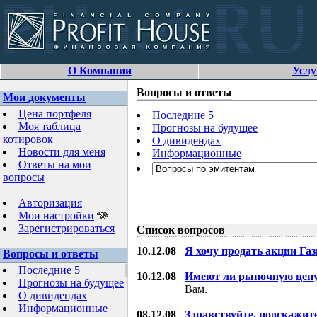
О Компании
Услу
Вопросы и ответы
Мои документы
Цена портфеля
Последние 5
Моя таблица
Прогнозы на будущее
котировок
О дивидендах
Новости для меня
Информационные
Ответы на мои
вопросы
Авторизация
Мои настройки
Зарегистрироваться
Список вопросов
10.12.08
Я хочу продать акции Га
Вопросы и ответы
Последние 5
10.12.08
Имеют ли рыночную цену
Прогнозы на будущее
Вам.
О дивидендах
Информационные
08.12.08
Здравствуйте, подскажит