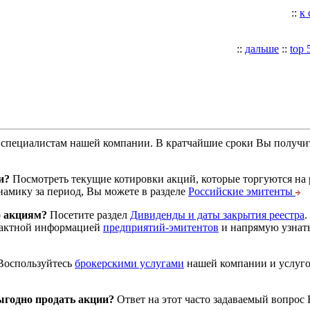
::
к
::
дальше
::
top 
специалистам нашей компании. В кратчайшие сроки Вы получит
и?
Посмотреть текущие котировки акций, которые торгуются на
намику за период, Вы можете в разделе
Российские эмитенты
о акциям?
Посетите раздел
Дивиденды и даты закрытия реестра
.
тактной информацией
предприятий-эмитентов
и напрямую узнать
оспользуйтесь
брокерскими услугами
нашей компании и услуг
годно продать акции?
Ответ на этот часто задаваемый вопрос