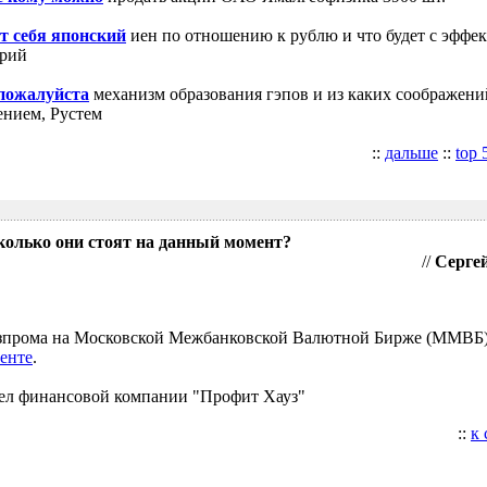
т себя японский
иен по отношению к рублю и что будет с эффе
трий
 пожалуйста
механизм образования гэпов и из каких соображени
ением, Рустем
::
дальше
::
top 
колько они стоят на данный момент?
//
Сергей
Газпрома на Московской Межбанковской Валютной Бирже (ММВБ
енте
.
ел финансовой компании "Профит Хауз"
::
к