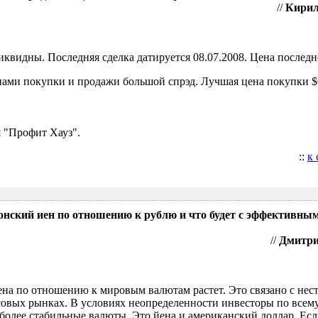
//
Кирил
видны. Последняя сделка датируется 08.07.2008. Цена последне
ами покупки и продажи большой спрэд. Лучшая цена покупки $0
 "Профит Хауз".
::
к
понский иен по отношению к рублю и что будет с эффективны
//
Дмитрий
ена по отношению к мировым валютам растет. Это связано с нес
овых рынках. В условиях неопределенности инвесторы по всем
более стабильные валюты. Это йена и американский доллар. Есл