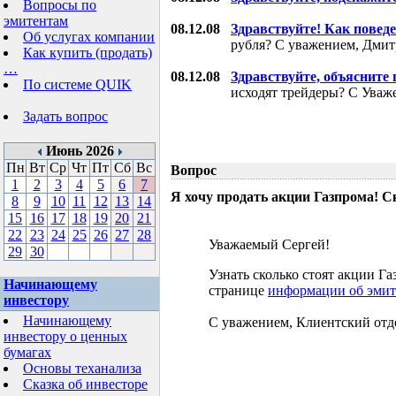
Вопросы по
эмитентам
08.12.08
Здравствуйте! Как поведе
Об услугах компании
рубля? С уважением, Дми
Как купить (продать)
…
08.12.08
Здравствуйте, объясните
По системе QUIK
исходят трейдеры? С Уваж
Задать вопрос
Июнь 2026
Пн
Вт
Ср
Чт
Пт
Сб
Вс
Вопрос
1
2
3
4
5
6
7
Я хочу продать акции Газпрома! С
8
9
10
11
12
13
14
15
16
17
18
19
20
21
22
23
24
25
26
27
28
Уважаемый Сергей!
29
30
Узнать сколько стоят акции 
Начинающему
странице
информации об эмит
инвестору
Начинающему
С уважением, Клиентский отд
инвестору о ценных
бумагах
Основы теханализа
Сказка об инвесторе