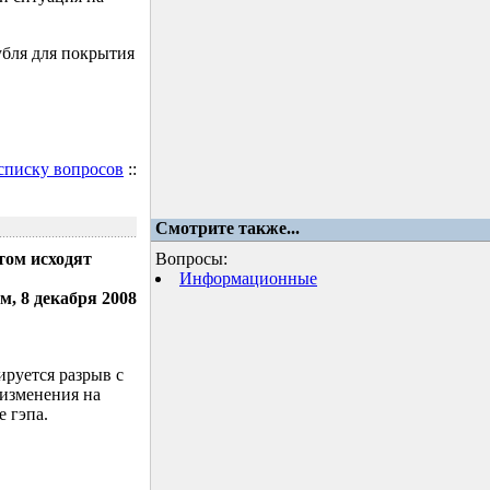
убля для покрытия
 списку вопросов
::
Смотрите также...
том исходят
Вопросы:
Информационные
м, 8 декабря 2008
ируется разрыв с
 изменения на
 гэпа.