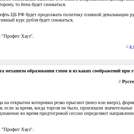
орону, то йена будет снижаться.
нефть ЦБ РФ будет продолжать политику плавной девальвации р
ивный курс рубля будет снижаться.
 "Профит Хауз".
::
к
та механизм образования гэпов и из каких соображений при э
//
Русте
гда на открытии котировки резко прыгают (вниз или вверх), форм
я, если за время, когда торгов не было, произошли значительные
ложение во время предтогровой сессии определяют направление
 "Профит Хауз".