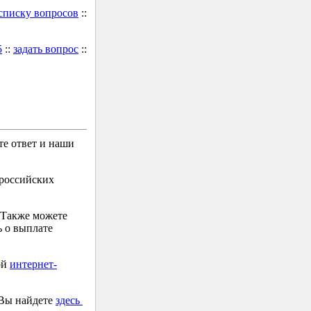
 списку вопросов
::
5
::
задать вопрос
::
е ответ и наши
 российских
 Также можете
 о выплате
ой
интернет-
 Вы найдете
здесь