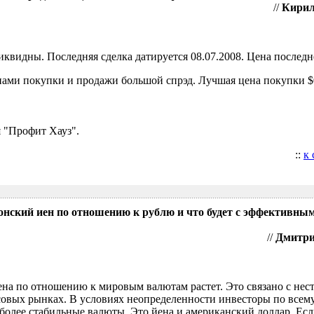
//
Кирил
видны. Последняя сделка датируется 08.07.2008. Цена последне
ами покупки и продажи большой спрэд. Лучшая цена покупки $0
 "Профит Хауз".
::
к
понский иен по отношению к рублю и что будет с эффективны
//
Дмитрий
ена по отношению к мировым валютам растет. Это связано с нес
овых рынках. В условиях неопределенности инвесторы по всем
более стабильные валюты. Это йена и американский доллар. Есл