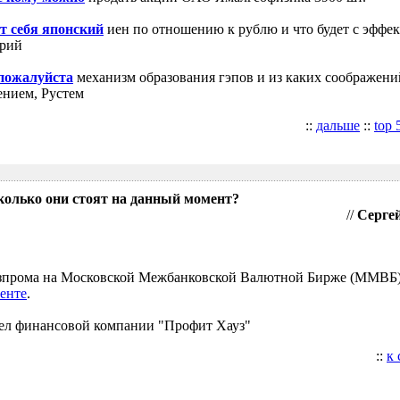
т себя японский
иен по отношению к рублю и что будет с эффе
трий
 пожалуйста
механизм образования гэпов и из каких соображени
ением, Рустем
::
дальше
::
top 
колько они стоят на данный момент?
//
Сергей
Газпрома на Московской Межбанковской Валютной Бирже (ММВБ
енте
.
ел финансовой компании "Профит Хауз"
::
к