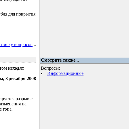
убля для покрытия
 списку вопросов
::
Смотрите также...
том исходят
Вопросы:
Информационные
м, 8 декабря 2008
ируется разрыв с
 изменения на
 гэпа.