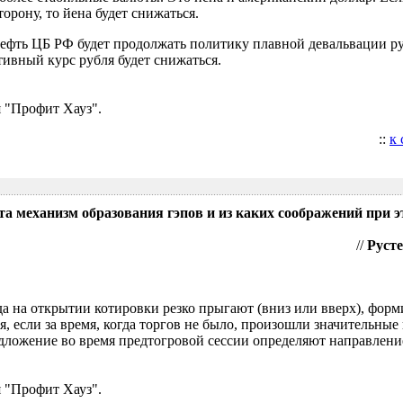
орону, то йена будет снижаться.
нефть ЦБ РФ будет продолжать политику плавной девальвации р
ивный курс рубля будет снижаться.
 "Профит Хауз".
::
к
та механизм образования гэпов и из каких соображений при э
//
Русте
гда на открытии котировки резко прыгают (вниз или вверх), форм
я, если за время, когда торгов не было, произошли значительные
ложение во время предтогровой сессии определяют направление
 "Профит Хауз".