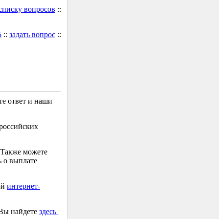
 списку вопросов
::
5
::
задать вопрос
::
е ответ и наши
 российских
 Также можете
 о выплате
ой
интернет-
 Вы найдете
здесь