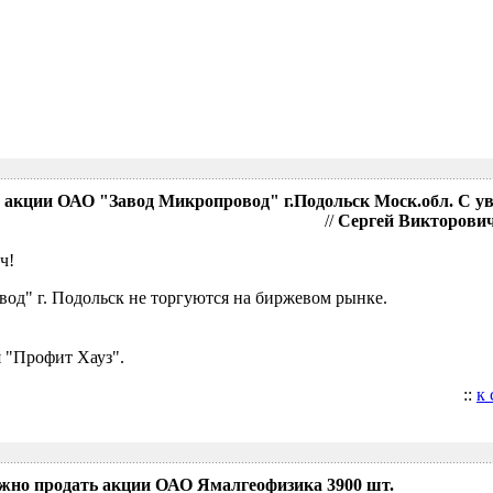
акции ОАО "Завод Микропровод" г.Подольск Моск.обл. С у
//
Сергей Викторович,
ч!
д" г. Подольск не торгуются на биржевом рынке.
 "Профит Хауз".
::
к
ожно продать акции ОАО Ямалгеофизика 3900 шт.