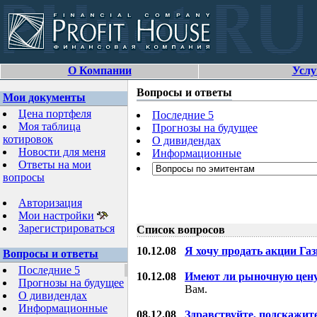
О Компании
Услу
Вопросы и ответы
Мои документы
Цена портфеля
Последние 5
Моя таблица
Прогнозы на будущее
котировок
О дивидендах
Новости для меня
Информационные
Ответы на мои
вопросы
Авторизация
Мои настройки
Зарегистрироваться
Список вопросов
10.12.08
Я хочу продать акции Га
Вопросы и ответы
Последние 5
10.12.08
Имеют ли рыночную цену
Прогнозы на будущее
Вам.
О дивидендах
Информационные
08.12.08
Здравствуйте, подскажит