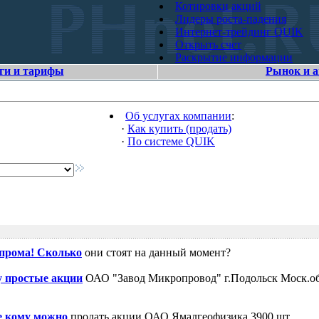
Котировки акций
Лидеры роста-падения
Интернет-трейдинг QUIK
Открыть счет
Раскрытие информации
ги и тарифы
Рынок и 
Об услугах компании
:
·
Как купить (продать)
·
По системе QUIK
зпрома! Сколько
они стоят на данный момент?
 простые акции
ОАО "Завод Микропровод" г.Подольск Моск.об
е кому можно
продать акции ОАО Ямалгеофизика 3900 шт.