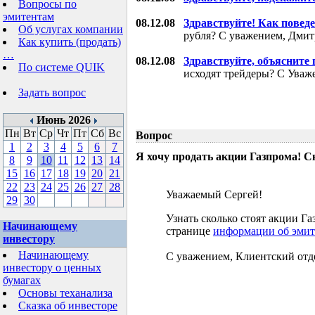
Вопросы по
эмитентам
08.12.08
Здравствуйте! Как поведе
Об услугах компании
рубля? С уважением, Дми
Как купить (продать)
…
08.12.08
Здравствуйте, объясните
По системе QUIK
исходят трейдеры? С Уваж
Задать вопрос
Июнь 2026
Пн
Вт
Ср
Чт
Пт
Сб
Вс
Вопрос
1
2
3
4
5
6
7
Я хочу продать акции Газпрома! С
8
9
10
11
12
13
14
15
16
17
18
19
20
21
22
23
24
25
26
27
28
Уважаемый Сергей!
29
30
Узнать сколько стоят акции 
Начинающему
странице
информации об эмит
инвестору
Начинающему
С уважением, Клиентский отд
инвестору о ценных
бумагах
Основы теханализа
Сказка об инвесторе