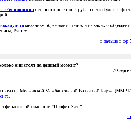
т себя японский
иен по отношению к рублю и что будет с эффе
трий
 пожалуйста
механизм образования гэпов и из каких соображени
ением, Рустем
::
дальше
::
top 
колько они стоят на данный момент?
//
Сергей
Газпрома на Московской Межбанковской Валютной Бирже (ММВБ
енте
.
ел финансовой компании "Профит Хауз"
::
к