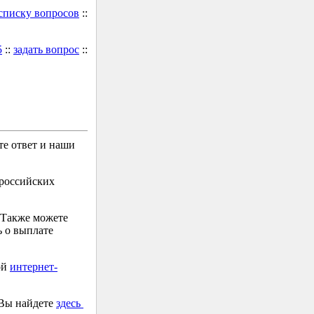
 списку вопросов
::
5
::
задать вопрос
::
е ответ и наши
 российских
 Также можете
 о выплате
ой
интернет-
 Вы найдете
здесь