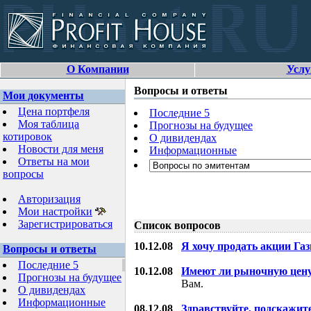
О Компании
Услу
Вопросы и ответы
Мои документы
Цена портфеля
Последние 5
Моя таблица
Прогнозы на будущее
котировок
О дивидендах
Новости для меня
Информационные
Ответы на мои
вопросы
Авторизация
Мои настройки
Зарегистрироваться
Список вопросов
10.12.08
Я хочу продать акции Га
Вопросы и ответы
Последние 5
10.12.08
Имеют ли рыночную цену
Прогнозы на будущее
Вам.
О дивидендах
Информационные
08.12.08
Здравствуйте, подскажит