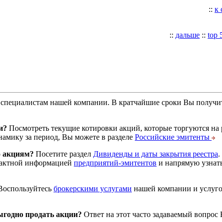
::
к
::
дальше
::
top 
специалистам нашей компании. В кратчайшие сроки Вы получит
и?
Посмотреть текущие котировки акций, которые торгуются на
намику за период, Вы можете в разделе
Российские эмитенты
о акциям?
Посетите раздел
Дивиденды и даты закрытия реестра
.
тактной информацией
предприятий-эмитентов
и напрямую узнать
оспользуйтесь
брокерскими услугами
нашей компании и услуг
годно продать акции?
Ответ на этот часто задаваемый вопрос