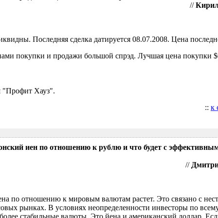
//
Кирил
видны. Последняя сделка датируется 08.07.2008. Цена последне
ами покупки и продажи большой спрэд. Лучшая цена покупки $0
 "Профит Хауз".
::
к
понский иен по отношению к рублю и что будет с эффективны
//
Дмитрий
ена по отношению к мировым валютам растет. Это связано с нес
овых рынках. В условиях неопределенности инвесторы по всем
более стабильные валюты. Это йена и американский доллар. Есл