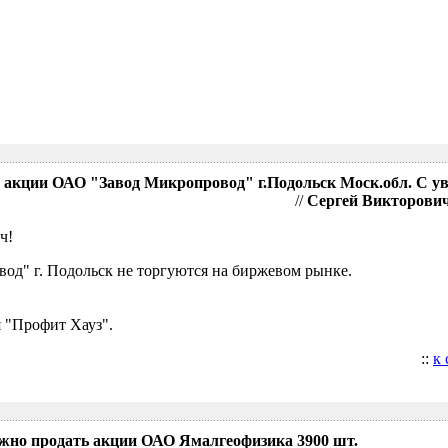
акции ОАО "Завод Микропровод" г.Подольск Моск.обл. С у
//
Сергей Викторович,
ч!
д" г. Подольск не торгуются на биржевом рынке.
 "Профит Хауз".
::
к
ожно продать акции ОАО Ямалгеофизика 3900 шт.