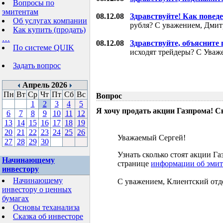
Вопросы по
эмитентам
08.12.08
Здравствуйте! Как поведе
Об услугах компании
рубля? С уважением, Дми
Как купить (продать)
…
08.12.08
Здравствуйте, объясните
По системе QUIK
исходят трейдеры? С Уваж
Задать вопрос
Апрель 2026
Пн
Вт
Ср
Чт
Пт
Сб
Вс
Вопрос
1
2
3
4
5
Я хочу продать акции Газпрома! С
6
7
8
9
10
11
12
13
14
15
16
17
18
19
20
21
22
23
24
25
26
Уважаемый Сергей!
27
28
29
30
Узнать сколько стоят акции 
Начинающему
странице
информации об эмит
инвестору
Начинающему
С уважением, Клиентский отд
инвестору о ценных
бумагах
Основы теханализа
Сказка об инвесторе