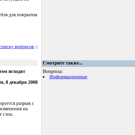
убля для покрытия
 списку вопросов
::
Смотрите также...
том исходят
Вопросы:
Информационные
м, 8 декабря 2008
ируется разрыв с
 изменения на
 гэпа.