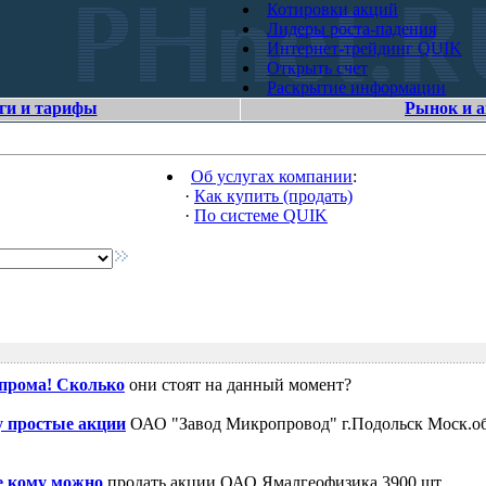
Котировки акций
Лидеры роста-падения
Интернет-трейдинг QUIK
Открыть счет
Раскрытие информации
ги и тарифы
Рынок и 
Об услугах компании
:
·
Как купить (продать)
·
По системе QUIK
зпрома! Сколько
они стоят на данный момент?
 простые акции
ОАО "Завод Микропровод" г.Подольск Моск.об
е кому можно
продать акции ОАО Ямалгеофизика 3900 шт.