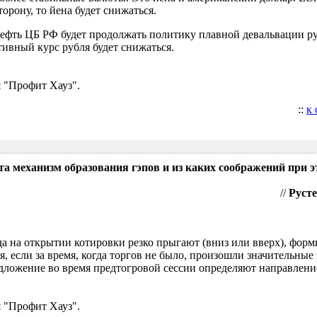
орону, то йена будет снижаться.
нефть ЦБ РФ будет продолжать политику плавной девальвации р
ивный курс рубля будет снижаться.
 "Профит Хауз".
::
к
та механизм образования гэпов и из каких соображений при э
//
Русте
гда на открытии котировки резко прыгают (вниз или вверх), форм
я, если за время, когда торгов не было, произошли значительные
ложение во время предтогровой сессии определяют направление
 "Профит Хауз".