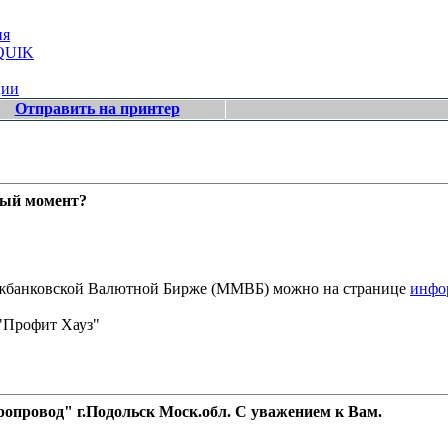
ия
 QUIK
ции
Отправить на принтер
ный момент?
Межбанковской Валютной Бирже (ММВБ) можно на странице
инфо
"Профит Хауз"
провод" г.Подольск Моск.обл. С уважением к Вам.