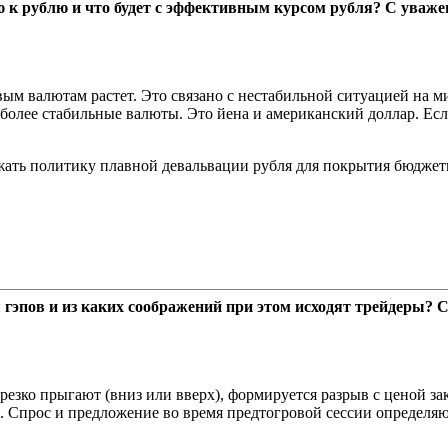
ию к рублю и что будет с эффективным курсом рубля? С уваж
вым валютам растет. Это связано с нестабильной ситуацией на 
более стабильные валюты. Это йена и американский доллар. Есл
жать политику плавной девальвации рубля для покрытия бюджет
 гэпов и из каких соображений при этом исходят трейдеры? 
резко прыгают (вниз или вверх), формируется разрыв с ценой закр
 Спрос и предложение во время предтогровой сессии определяю