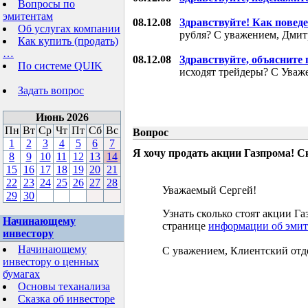
Вопросы по
эмитентам
08.12.08
Здравствуйте! Как поведе
Об услугах компании
рубля? С уважением, Дми
Как купить (продать)
…
08.12.08
Здравствуйте, объясните
По системе QUIK
исходят трейдеры? С Уваж
Задать вопрос
Июнь 2026
Пн
Вт
Ср
Чт
Пт
Сб
Вс
Вопрос
1
2
3
4
5
6
7
Я хочу продать акции Газпрома! С
8
9
10
11
12
13
14
15
16
17
18
19
20
21
22
23
24
25
26
27
28
Уважаемый Сергей!
29
30
Узнать сколько стоят акции 
Начинающему
странице
информации об эмит
инвестору
Начинающему
С уважением, Клиентский отд
инвестору о ценных
бумагах
Основы теханализа
Сказка об инвесторе