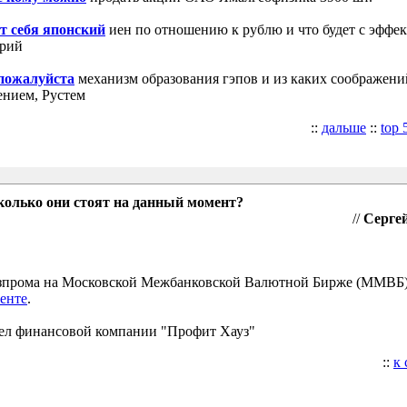
т себя японский
иен по отношению к рублю и что будет с эффе
трий
 пожалуйста
механизм образования гэпов и из каких соображени
ением, Рустем
::
дальше
::
top 
колько они стоят на данный момент?
//
Сергей
Газпрома на Московской Межбанковской Валютной Бирже (ММВБ
енте
.
ел финансовой компании "Профит Хауз"
::
к