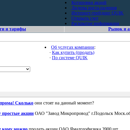
Котировки акций
Лидеры роста-падения
Интернет-трейдинг QUIK
Открыть счет
Раскрытие информации
ги и тарифы
Рынок и 
Об услугах компании
:
·
Как купить (продать)
·
По системе QUIK
зпрома! Сколько
они стоят на данный момент?
 простые акции
ОАО "Завод Микропровод" г.Подольск Моск.об
е кому можно
продать акции ОАО Ямалгеофизика 3900 шт.