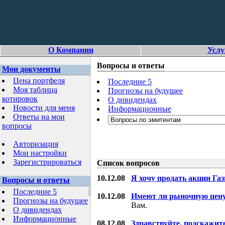
О Компании
Услу
Вопросы и ответы
Мои документы
Цена портфеля
Последние 5
Моя таблица
Прогнозы на будущее
котировок
О дивидендах
Новости для меня
Информационные
Ответы на мои
вопросы
Авторизация
Мои настройки
Зарегистрироваться
Список вопросов
10.12.08
Я хочу продать акции Га
Вопросы и ответы
Последние 5
10.12.08
Имеют ли рыночную цену
Прогнозы на будущее
Вам.
О дивидендах
Информационные
08.12.08
Здравствуйте, подскажит